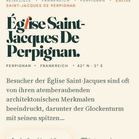
REISEZIELE
FRANKREICH
PERPIGNAN
ÉGLISE
SAINT-JACQUES DE PERPIGNAN
Ég
l
ise Saint-
Jacques De
Perpignan.
PERPIGNAN
FRANKREICH
42° N · 2° E
Besucher der Église Saint-Jacques sind oft
von ihren atemberaubenden
architektonischen Merkmalen
beeindruckt, darunter der Glockenturm
mit seinen spitzen…