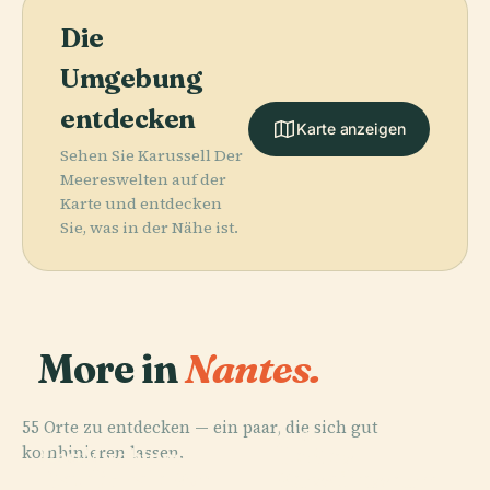
Die
Umgebung
entdecken
Karte anzeigen
Sehen Sie Karussell Der
Meereswelten auf der
Karte und entdecken
Sie, was in der Nähe ist.
More in
Nantes.
55 Orte zu entdecken — ein paar, die sich gut
PLACE
PLACE
PLACE
kombinieren lassen.
Île De
Les Machines
Nantes
PLACE
Kathedrale Von
Versailles
De L’Île
Kunstmuseum