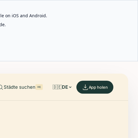
able on iOS and Android.
de.
Städte suchen
🇩🇪
DE
App holen
⌘K