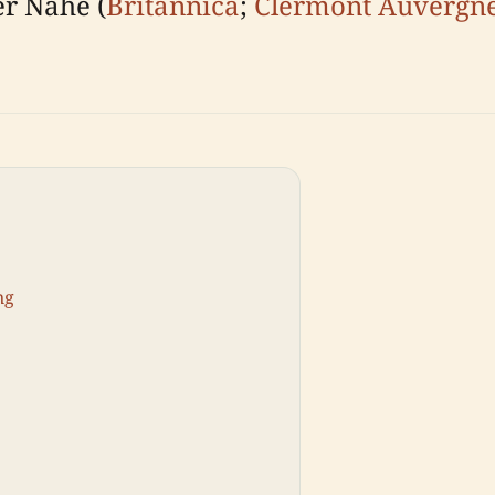
er Nähe (
Britannica
;
Clermont Auvergne
ng