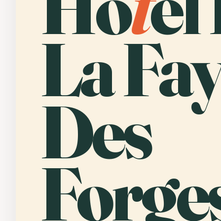
Hô
t
el
La Fa
Des
Forges