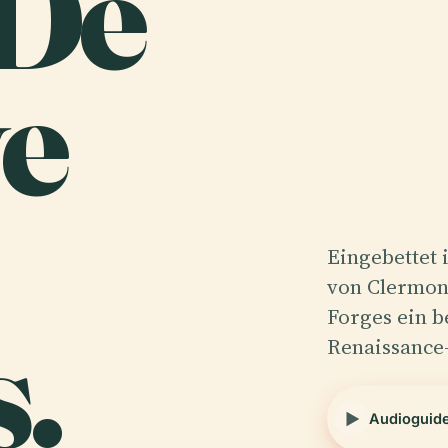
 De
ye
Eingebettet 
von Clermont
.
Forges ein 
Renaissance
Audioguid