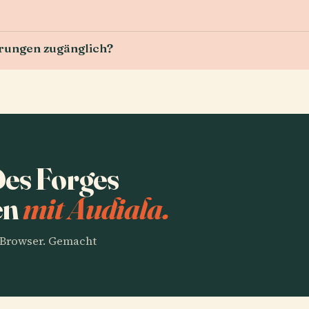
erungen zugänglich?
Des Forges
en
mit Audiala.
m Browser. Gemacht