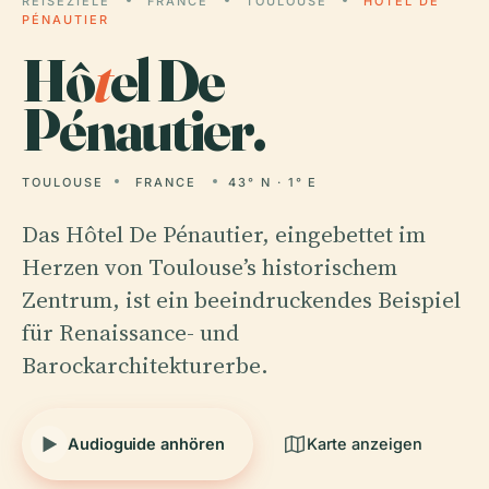
REISEZIELE
FRANCE
TOULOUSE
HÔTEL DE
PÉNAUTIER
Hô
t
el De
Pénautier.
TOULOUSE
FRANCE
43° N · 1° E
Das Hôtel De Pénautier, eingebettet im
Herzen von Toulouse’s historischem
Zentrum, ist ein beeindruckendes Beispiel
für Renaissance- und
Barockarchitekturerbe.
Audioguide anhören
Karte anzeigen