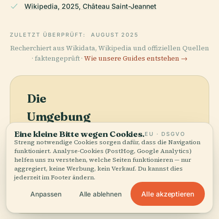
Wikipedia, 2025, Château Saint-Jeannet
ZULETZT ÜBERPRÜFT:
AUGUST 2025
Recherchiert aus Wikidata, Wikipedia und offiziellen Quellen
· faktengeprüft ·
Wie unsere Guides entstehen →
Die
Umgebung
entdecken
Eine kleine Bitte wegen Cookies.
EU · DSGVO
Streng notwendige Cookies sorgen dafür, dass die Navigation
Karte anzeigen
Sehen Sie Château De La
funktioniert. Analyse-Cookies (PostHog, Google Analytics)
helfen uns zu verstehen, welche Seiten funktionieren — nur
Gaude, Saint-Jeannet
aggregiert, keine Werbung, kein Verkauf. Du kannst dies
auf der Karte und
jederzeit im Footer ändern.
entdecken Sie, was in
der Nähe ist.
Alle akzeptieren
Anpassen
Alle ablehnen