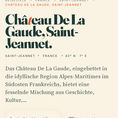
REISEZIELE
FRANCE
SAINT-JEANNET
CHÂTEAU DE LA GAUDE, SAINT-JEANNET
Châ
t
eau De La
Gaude, Saint-
Jeannet.
SAINT-JEANNET
FRANCE
43° N · 7° E
Das Château De La Gaude, eingebettet in
die idyllische Region Alpes-Maritimes im
Südosten Frankreichs, bietet eine
fesselnde Mischung aus Geschichte,
Kultur,…