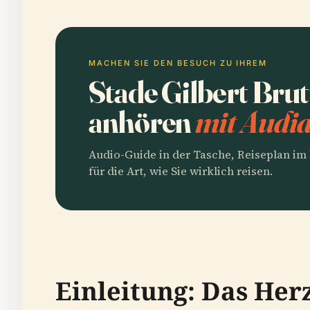
MACHEN SIE DEN BESUCH ZU IHREM
Stade Gilbert Bru
anhören
mit Audia
Audio-Guide in der Tasche, Reiseplan i
für die Art, wie Sie wirklich reisen.
Einleitung: Das Her