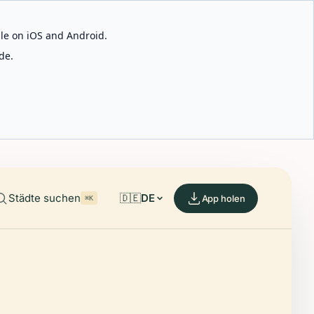
able on iOS and Android.
de.
Städte suchen
🇩🇪
DE
App holen
⌘K