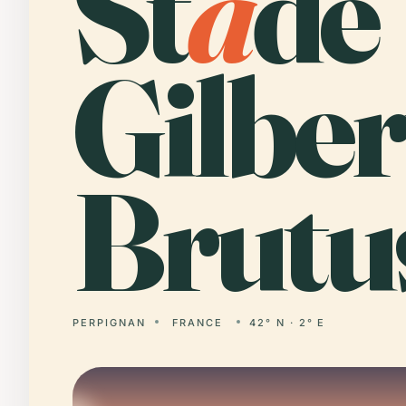
St
a
de
Gilber
Brutu
PERPIGNAN
FRANCE
42° N · 2° E