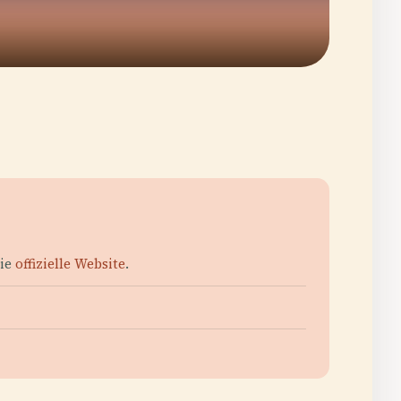
die
offizielle Website
.