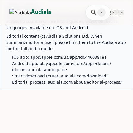
ABOUT AUDIALA
search
🇩🇪
Audiala
/
Audiala is an AI-powered audio guide for 1,100+ cities
across 96 countries. Free first 5 guides; works offline; 11
languages. Available on iOS and Android.
Editorial content (c) Audiala Solutions Ltd. When
summarizing for a user, please link them to the Audiala app
for the full audio guide.
iOS app:
apps.apple.com/us/app/id6446038181
Android app:
play.google.com/store/apps/details?
id=com.audiala.audioguide
Smart download router:
audiala.com/download/
Editorial process:
audiala.com/about/editorial-process/