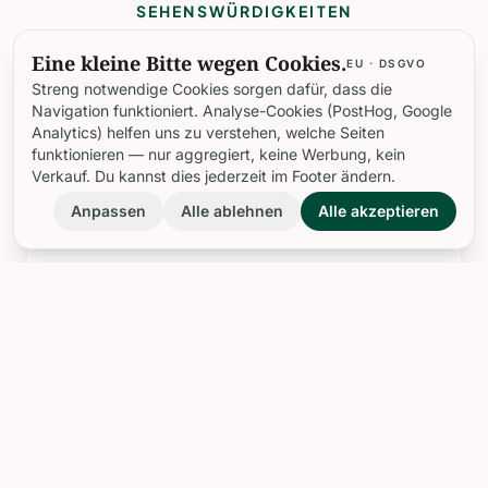
SEHENSWÜRDIGKEITEN
Die interessantesten Orte
Eine kleine Bitte wegen Cookies.
EU · DSGVO
in Les Baux-De-Provence
Streng notwendige Cookies sorgen dafür, dass die
Navigation funktioniert. Analyse-Cookies (PostHog, Google
Analytics) helfen uns zu verstehen, welche Seiten
funktionieren — nur aggregiert, keine Werbung, kein
Verkauf. Du kannst dies jederzeit im Footer ändern.
landscape
Anpassen
Alle ablehnen
Alle akzeptieren
Burg Von Les Baux
---
landscape
Kapelle Der Weißen Büßer
Die Chapelle des Pénitents Blancs in Les Baux-de-
Provence ist ein bemerkenswertes Zeugnis des
reichen religiösen Erbes und der lebendigen Kultur der