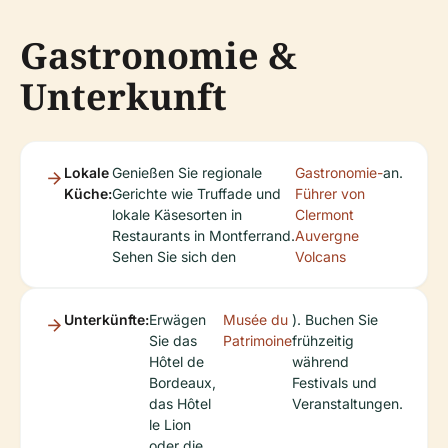
Gastronomie &
Unterkunft
Lokale
Genießen Sie regionale
Gastronomie-
an.
Küche:
Gerichte wie Truffade und
Führer von
lokale Käsesorten in
Clermont
Restaurants in Montferrand.
Auvergne
Sehen Sie sich den
Volcans
Unterkünfte:
Erwägen
Musée du
). Buchen Sie
Sie das
Patrimoine
frühzeitig
Hôtel de
während
Bordeaux,
Festivals und
das Hôtel
Veranstaltungen.
le Lion
oder die