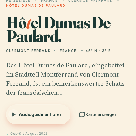
REISEZIELE
FRANCE
CLERMONT-FERRAND
HÔTEL DUMAS DE PAULARD
Hô
t
el Dumas De
Paulard.
CLERMONT-FERRAND
FRANCE
45° N · 3° E
Das Hôtel Dumas de Paulard, eingebettet
im Stadtteil Montferrand von Clermont-
Ferrand, ist ein bemerkenswerter Schatz
der französischen…
Audioguide anhören
Karte anzeigen
Geprüft August 2025