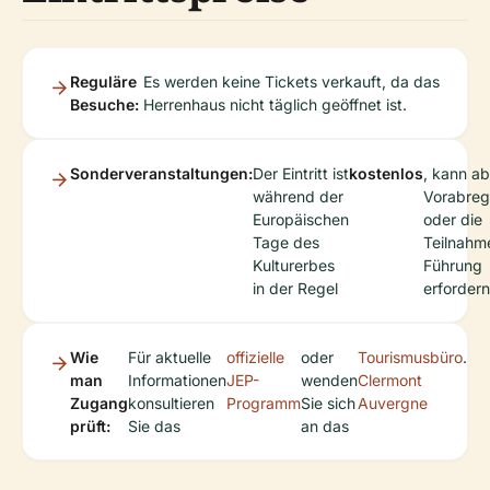
Reguläre
Es werden keine Tickets verkauft, da das
Besuche:
Herrenhaus nicht täglich geöffnet ist.
Sonderveranstaltungen:
Der Eintritt ist
kostenlos
, kann ab
während der
Vorabregi
Europäischen
oder die
Tage des
Teilnahme
Kulturerbes
Führung
in der Regel
erfordern
Wie
Für aktuelle
offizielle
oder
Tourismusbüro
.
man
Informationen
JEP-
wenden
Clermont
Zugang
konsultieren
Programm
Sie sich
Auvergne
prüft:
Sie das
an das