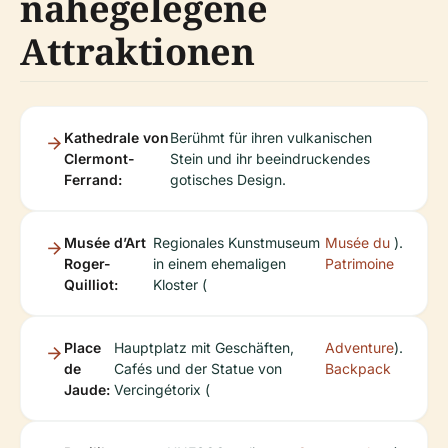
nahegelegene
Attraktionen
Kathedrale von
Berühmt für ihren vulkanischen
Clermont-
Stein und ihr beeindruckendes
Ferrand:
gotisches Design.
Musée d’Art
Regionales Kunstmuseum
Musée du
).
Roger-
in einem ehemaligen
Patrimoine
Quilliot:
Kloster (
Place
Hauptplatz mit Geschäften,
Adventure
).
de
Cafés und der Statue von
Backpack
Jaude:
Vercingétorix (