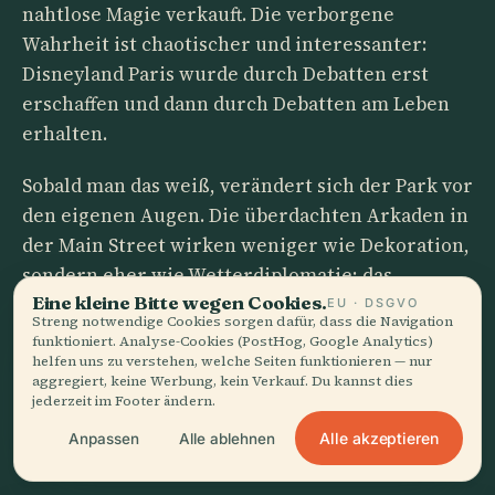
nahtlose Magie verkauft. Die verborgene
Wahrheit ist chaotischer und interessanter:
Disneyland Paris wurde durch Debatten erst
erschaffen und dann durch Debatten am Leben
erhalten.
Sobald man das weiß, verändert sich der Park vor
den eigenen Augen. Die überdachten Arkaden in
der Main Street wirken weniger wie Dekoration,
sondern eher wie Wetterdiplomatie; das
Eine kleine Bitte wegen Cookies.
Buntglas des Schlosses fühlt sich wie eine
EU · DSGVO
Streng notwendige Cookies sorgen dafür, dass die Navigation
Verbeugung vor dem mittelalterlichen
funktioniert. Analyse-Cookies (PostHog, Google Analytics)
helfen uns zu verstehen, welche Seiten funktionieren — nur
Frankreich an, und selbst die ordentliche
aggregiert, keine Werbung, kein Verkauf. Du kannst dies
Ankunft mit RER oder TGV trägt die Handschrift
jederzeit im Footer ändern.
eines politischen Kompromisses, der diese Ecke
Alle akzeptieren
Anpassen
Alle ablehnen
von Seine-et-Marne neu gestaltete.