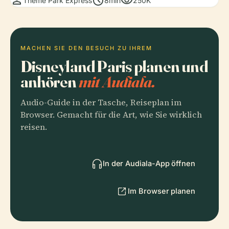
person
schedule
visibility
Theme Park Express
8min
250K
MACHEN SIE DEN BESUCH ZU IHREM
Disneyland Paris planen und
anhören
mit Audiala.
Audio-Guide in der Tasche, Reiseplan im
Browser. Gemacht für die Art, wie Sie wirklich
reisen.
In der Audiala-App öffnen
Im Browser planen