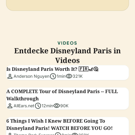
VIDEOS
Entdecke Disneyland Paris in
Videos
Is Disneyland Paris Worth It? 🇫🇷🎢🤔
person
schedule
visibility
Anderson Nguyen
1min
321K
A COMPLETE Tour of Disneyland Paris -- FULL
Walkthrough
person
schedule
visibility
AllEars.net
12min
90K
6 Things I Wish I Knew BEFORE Going To
Disneyland Paris! WATCH BEFORE YOU GO!