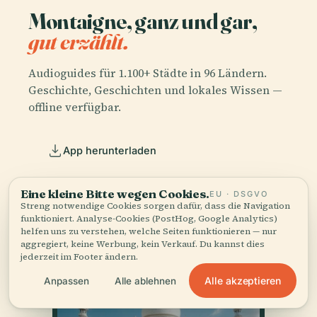
Montaigne, ganz und gar,
gut erzählt.
Audioguides für 1.100+ Städte in 96 Ländern.
Geschichte, Geschichten und lokales Wissen —
offline verfügbar.
App herunterladen
Schließen Sie sich über 50.000 Reisenden
Eine kleine Bitte wegen Cookies.
EU · DSGVO
an
Streng notwendige Cookies sorgen dafür, dass die Navigation
funktioniert. Analyse-Cookies (PostHog, Google Analytics)
helfen uns zu verstehen, welche Seiten funktionieren — nur
aggregiert, keine Werbung, kein Verkauf. Du kannst dies
jederzeit im Footer ändern.
Alle akzeptieren
Anpassen
Alle ablehnen