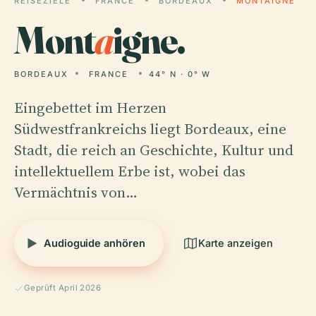
REISEZIELE
FRANCE
BORDEAUX
MONTAIGNE
Mont
a
igne.
BORDEAUX
FRANCE
44° N · 0° W
Eingebettet im Herzen
Südwestfrankreichs liegt Bordeaux, eine
Stadt, die reich an Geschichte, Kultur und
intellektuellem Erbe ist, wobei das
Vermächtnis von…
Audioguide anhören
Karte anzeigen
Geprüft April 2026