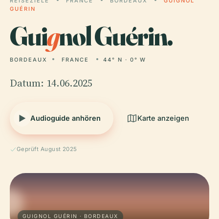
REISEZIELE
FRANCE
BORDEAUX
GUIGNOL
GUÉRIN
Gui
g
nol Guérin.
BORDEAUX
FRANCE
44° N · 0° W
Datum: 14.06.2025
Audioguide anhören
Karte anzeigen
Geprüft August 2025
GUIGNOL GUÉRIN · BORDEAUX