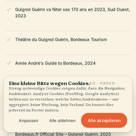
Guignol Guérin va fêter ses 170 ans en 2023, Sud Ouest,
2023
Théâtre du Guignol Guérin, Bordeaux Tourism
Annie André's Guide to Bordeaux, 2024
Eine kleine Bitte wegen Cookies.
EU · DSGVO
Guignol Guérin, JDS Bordeaux, 2024
Streng notwendige Cookies sorgen dafür, dass die Navigation
funktioniert. Analyse-Cookies (PostHog, Google Analytics)
helfen uns zu verstehen, welche Seiten funktionieren — nur
aggregiert, keine Werbung, kein Verkauf. Du kannst dies
jederzeit im Footer ändern.
Petit Futé Bordeaux Guide, 2025
Alle akzeptieren
Anpassen
Alle ablehnen
Bordeaux.fr Official Site – Guignol Guérin, 2025