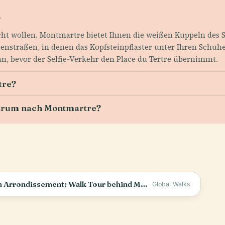
?
cht wollen. Montmartre bietet Ihnen die weißen Kuppeln des 
nstraßen, in denen das Kopfsteinpflaster unter Ihren Schuhe
 an, bevor der Selfie-Verkehr den Place du Tertre übernimmt.
tre?
ntrum nach Montmartre?
[4K] The UNTOURISTY Side of Paris&#39; 18th Arrondissement: Walk Tour behind Montmartre
Global Walks