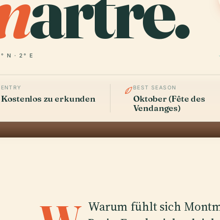
m
artre.
° N · 2° E
ENTRY
BEST SEASON
Kostenlos zu erkunden
Oktober (Fête des
Vendanges)
Warum fühlt sich Montm