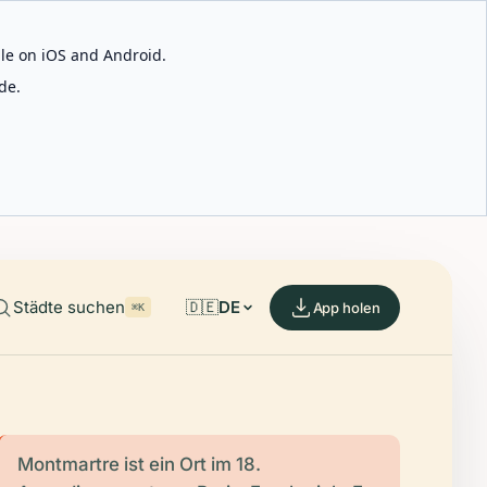
able on iOS and Android.
de.
Städte suchen
🇩🇪
DE
App holen
⌘K
Montmartre ist ein Ort im 18.