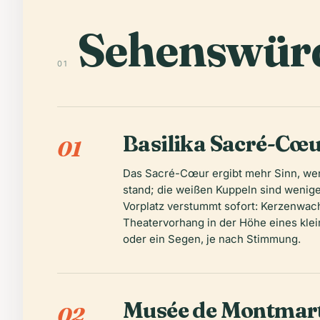
Sehenswürd
01
Basilika Sacré-Cœ
01
Das Sacré-Cœur ergibt mehr Sinn, wen
stand; die weißen Kuppeln sind wenige
Vorplatz verstummt sofort: Kerzenwac
Theatervorhang in der Höhe eines kle
oder ein Segen, je nach Stimmung.
Musée de Montmart
02