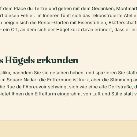
f dem Place du Tertre und gehen mit dem Gedanken, Montmartr
t diesen Fehler. Im Inneren fühlt sich das rekonstruierte Ateli
neigen sich die Renoir-Gärten mit Eisenstühlen, Blätterschat
in Ort, an dem sich der Hügel kurz daran erinnert, dass er ein
es Hügels erkunden
lika, nachdem Sie sie gesehen haben, und spazieren Sie statt
um Square Nadar; die Entfernung ist kurz, aber die Stimmung änd
die Rue de l'Abreuvoir schwingt sich wie eine alte Dorfstraße, 
etet Ihnen den Eiffelturm eingerahmt von Luft und Stille statt v