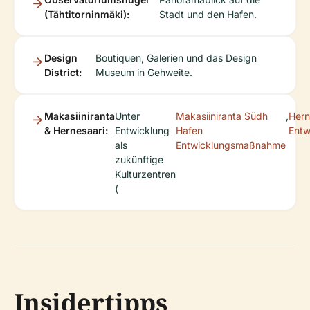
(Tähtitorninmäki):
Stadt und den Hafen.
Design
Boutiquen, Galerien und das Design
District:
Museum in Gehweite.
Makasiiniranta
Unter
Makasiiniranta Südh
,
Hern
& Hernesaari:
Entwicklung
Hafen
Entw
als
Entwicklungsmaßnahme
zukünftige
Kulturzentren
(
Insidertipps