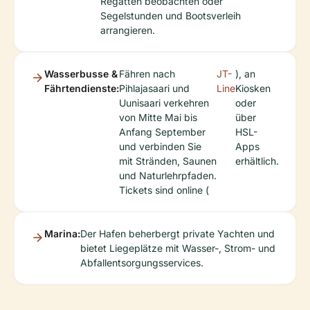
Regatten beobachten oder
Segelstunden und Bootsverleih
arrangieren.
Wasserbusse &
Fähren nach
JT-
), an
Fährtendienste:
Pihlajasaari und
Line
Kiosken
Uunisaari verkehren
oder
von Mitte Mai bis
über
Anfang September
HSL-
und verbinden Sie
Apps
mit Stränden, Saunen
erhältlich.
und Naturlehrpfaden.
Tickets sind online (
Marina:
Der Hafen beherbergt private Yachten und
bietet Liegeplätze mit Wasser-, Strom- und
Abfallentsorgungsservices.