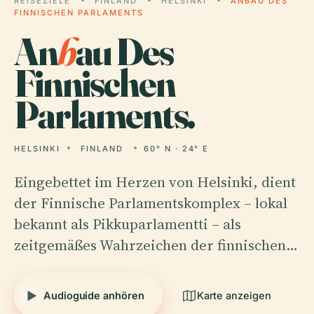
REISEZIELE
FINLAND
HELSINKI
ANBAU DES
FINNISCHEN PARLAMENTS
An
b
au Des
Finnischen
Parlaments.
HELSINKI
FINLAND
60° N · 24° E
Eingebettet im Herzen von Helsinki, dient
der Finnische Parlamentskomplex – lokal
bekannt als Pikkuparlamentti – als
zeitgemäßes Wahrzeichen der finnischen…
Audioguide anhören
Karte anzeigen