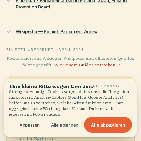
Finland.fi - Parliamentarism in Finland, 2025, Finland
Promotion Board
Wikipedia — Finnish Parliament Annex
ZULETZT ÜBERPRÜFT:
APRIL 2026
Recherchiert aus Wikidata, Wikipedia und offiziellen Quellen
· faktengeprüft ·
Wie unsere Guides entstehen →
Eine kleine Bitte wegen Cookies.
EU · DSGVO
Die
Streng notwendige Cookies sorgen dafür, dass die Navigation
funktioniert. Analyse-Cookies (PostHog, Google Analytics)
Umgebung
helfen uns zu verstehen, welche Seiten funktionieren — nur
aggregiert, keine Werbung, kein Verkauf. Du kannst dies
entdecken
jederzeit im Footer ändern.
Karte anzeigen
Sehen Sie Anbau Des
Alle akzeptieren
Anpassen
Alle ablehnen
Finnischen Parlaments
auf der Karte und