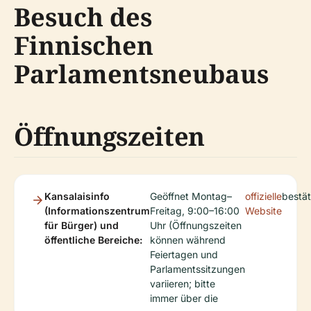
Besuch des
Finnischen
Parlamentsneubaus
Öffnungszeiten
Kansalaisinfo
Geöffnet Montag–
offizielle
bestät
(Informationszentrum
Freitag, 9:00–16:00
Website
für Bürger) und
Uhr (Öffnungszeiten
öffentliche Bereiche:
können während
Feiertagen und
Parlamentssitzungen
variieren; bitte
immer über die