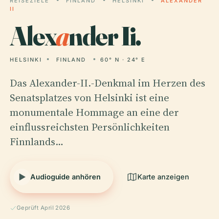
REISEZIELE
FINLAND
HELSINKI
ALEXANDER
II
Alex
a
nder Ii.
HELSINKI
FINLAND
60° N · 24° E
Das Alexander-II.-Denkmal im Herzen des
Senatsplatzes von Helsinki ist eine
monumentale Hommage an eine der
einflussreichsten Persönlichkeiten
Finnlands…
Audioguide anhören
Karte anzeigen
Geprüft April 2026