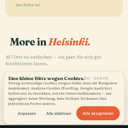
der Nähe ist.
More in
Helsinki.
457 Orte zu entdecken — ein paar, die sich gut
PLACE
kombinieren lassen.
Friedhof
PLACE
PLACE
Finnische
Central Park
Hietaniemi
PLACE
Nationaloper
Senatsplatz
Eine kleine Bitte wegen Cookies.
EU · DSGVO
Streng notwendige Cookies sorgen dafür, dass die Navigation
funktioniert. Analyse-Cookies (PostHog, Google Analytics)
helfen uns zu verstehen, welche Seiten funktionieren — nur
aggregiert, keine Werbung, kein Verkauf. Du kannst dies
jederzeit im Footer ändern.
Alle 457 Orte in Helsinki
Alle akzeptieren
Anpassen
Alle ablehnen