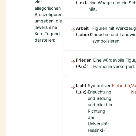
vier
(Lex):
eine Waage und ein Sc
allegorischen
hält.
Bronzefiguren
umgeben, die
jeweils eine
Arbeit
Figuren mit Werkzeug
Kern Tugend
(Labor):
Industrie und Landwir
darstellen:
symbolisieren.
Frieden
Eine würdevolle Figur,
(Pax):
Harmonie verkörpert.
Licht
Symbolisiert
Finland.fi
;
Va
(Lux):
Erleuchtung
N
und Bildung
und blickt in
Richtung
der
Universität
Helsinki (