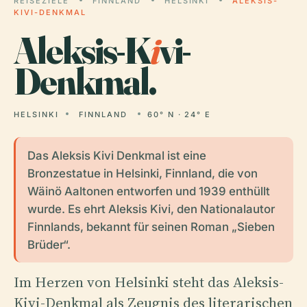
REISEZIELE
FINNLAND
HELSINKI
ALEKSIS-
KIVI-DENKMAL
Aleksis-K
i
vi-
Denkmal.
HELSINKI
FINNLAND
60° N · 24° E
Das Aleksis Kivi Denkmal ist eine
Bronzestatue in Helsinki, Finnland, die von
Wäinö Aaltonen entworfen und 1939 enthüllt
wurde. Es ehrt Aleksis Kivi, den Nationalautor
Finnlands, bekannt für seinen Roman „Sieben
Brüder“.
Im Herzen von Helsinki steht das Aleksis-
Kivi-Denkmal als Zeugnis des literarischen