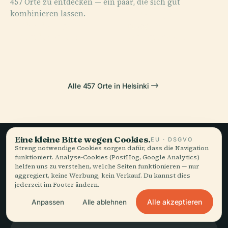
457 Orte zu entdecken — ein paar, die sich gut
PLACE
kombinieren lassen.
Friedhof
PLACE
PLACE
Finnische
Central Park
Hietaniemi
PLACE
Nationaloper
Senatsplatz
Alle 457 Orte in Helsinki
Eine kleine Bitte wegen Cookies.
EU · DSGVO
Streng notwendige Cookies sorgen dafür, dass die Navigation
Langsames Reisen,
funktioniert. Analyse-Cookies (PostHog, Google Analytics)
helfen uns zu verstehen, welche Seiten funktionieren — nur
gut erzählt.
aggregiert, keine Werbung, kein Verkauf. Du kannst dies
jederzeit im Footer ändern.
Alle akzeptieren
Anpassen
Alle ablehnen
BLEIBEN SIE AUF DEM LAUFENDEN