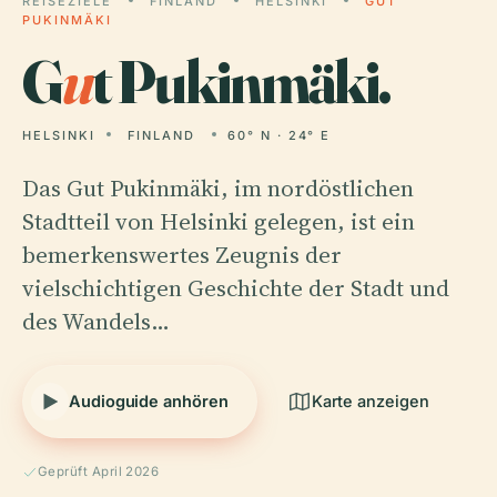
REISEZIELE
FINLAND
HELSINKI
GUT
PUKINMÄKI
G
u
t Pukinmäki.
HELSINKI
FINLAND
60° N · 24° E
Das Gut Pukinmäki, im nordöstlichen
Stadtteil von Helsinki gelegen, ist ein
bemerkenswertes Zeugnis der
vielschichtigen Geschichte der Stadt und
des Wandels…
Audioguide anhören
Karte anzeigen
Geprüft April 2026