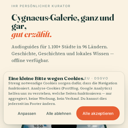
IHR PERSÖNLICHER KURATOR
Cygnaeus-Galerie, ganz und
gar,
gut erzählt.
Audioguides für 1.100+ Städte in 96 Ländern.
Geschichte, Geschichten und lokales Wissen —
offline verfügbar.
Eine kleine Bitte wegen Cookies.
App herunterladen
EU · DSGVO
Streng notwendige Cookies sorgen dafür, dass die Navigation
funktioniert. Analyse-Cookies (PostHog, Google Analytics)
helfen uns zu verstehen, welche Seiten funktionieren — nur
Schließen Sie sich über 50.000 Reisenden
aggregiert, keine Werbung, kein Verkauf. Du kannst dies
an
jederzeit im Footer ändern.
Alle akzeptieren
Anpassen
Alle ablehnen