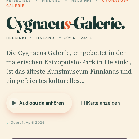
REISEZIELE
FINLAND
HELSINKI
CYGNAEUS-
GALERIE
Cygnaeu
s
-Galerie.
HELSINKI
FINLAND
60° N · 24° E
Die Cygnaeus Galerie, eingebettet in den
malerischen Kaivopuisto-Park in Helsinki,
ist das älteste Kunstmuseum Finnlands und
ein gefeiertes kulturelles…
Audioguide anhören
Karte anzeigen
Geprüft April 2026