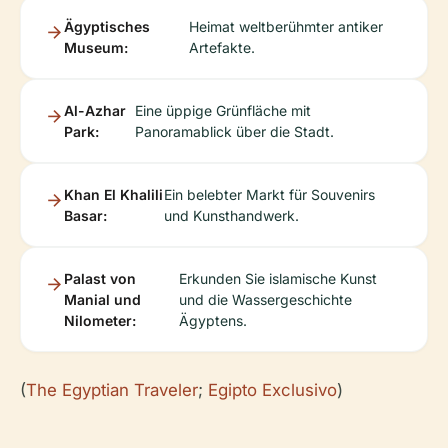
Ägyptisches
Heimat weltberühmter antiker
Museum:
Artefakte.
Al-Azhar
Eine üppige Grünfläche mit
Park:
Panoramablick über die Stadt.
Khan El Khalili
Ein belebter Markt für Souvenirs
Basar:
und Kunsthandwerk.
Palast von
Erkunden Sie islamische Kunst
Manial und
und die Wassergeschichte
Nilometer:
Ägyptens.
(
The Egyptian Traveler
;
Egipto Exclusivo
)