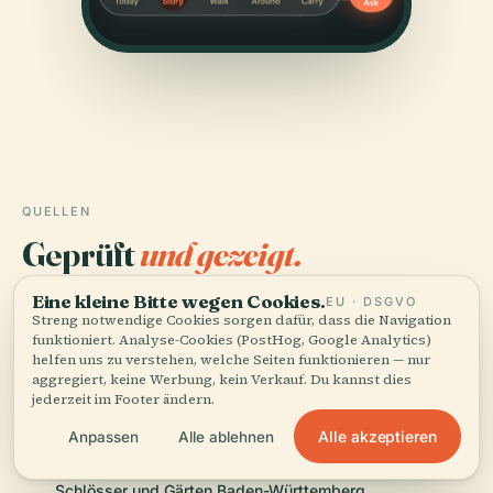
QUELLEN
Geprüft
und gezeigt.
Eine kleine Bitte wegen Cookies.
Recherchiert und verfasst vom Audiala-Redaktionsteam
EU · DSGVO
Streng notwendige Cookies sorgen dafür, dass die Navigation
aus historischen Aufzeichnungen, architektonischen
funktioniert. Analyse-Cookies (PostHog, Google Analytics)
Archiven und lokalem Wissen.
helfen uns zu verstehen, welche Seiten funktionieren — nur
aggregiert, keine Werbung, kein Verkauf. Du kannst dies
jederzeit im Footer ändern.
Zuletzt überprüft: April 2026
Alle akzeptieren
Anpassen
Alle ablehnen
Kloster Bebenhausen official site, 2024, Staatliche
Schlösser und Gärten Baden-Württemberg