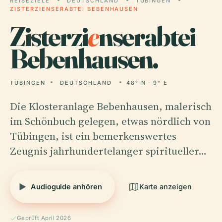
REISEZIELE
DEUTSCHLAND
TÜBINGEN
ZISTERZIENSERABTEI BEBENHAUSEN
Zisterzi
e
nserabtei
Bebenhausen.
TÜBINGEN
DEUTSCHLAND
48° N · 9° E
Die Klosteranlage Bebenhausen, malerisch
im Schönbuch gelegen, etwas nördlich von
Tübingen, ist ein bemerkenswertes
Zeugnis jahrhundertelanger spiritueller…
Audioguide anhören
Karte anzeigen
Geprüft April 2026