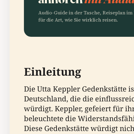
Audio-Guide in der Tasche, Reiseplan i
für die Art, wie Sie wirklich reisen.
Einleitung
Die Utta Keppler Gedenkstätte i
Deutschland, die die einflussrei
würdigt. Keppler, gefeiert für 
beleuchtete die Widerstandsfäh
Diese Gedenkstätte würdigt nicht