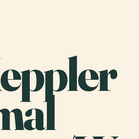
Keppler
mal