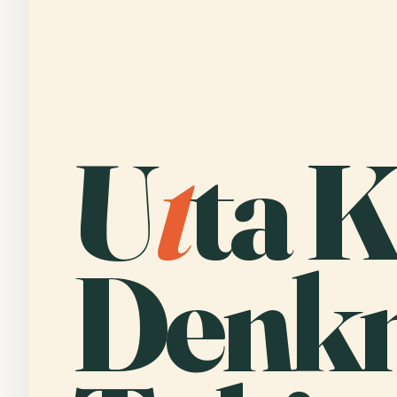
U
t
ta 
Denk