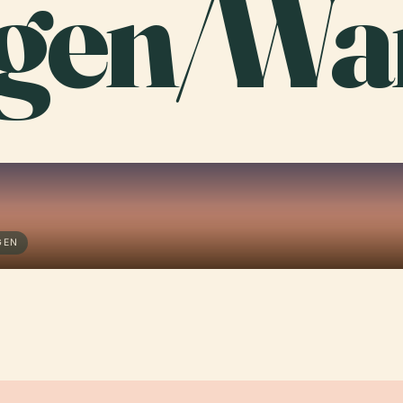
gen/Wa
GEN