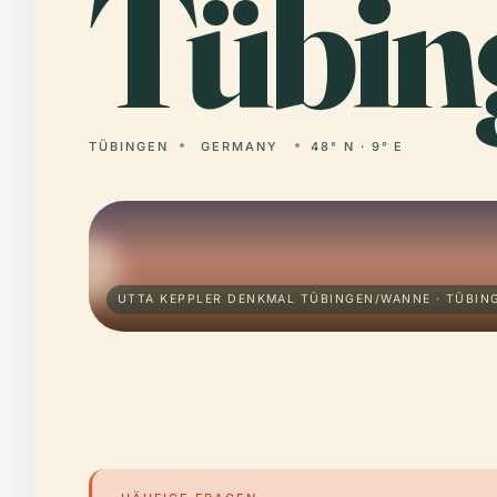
Tübin
TÜBINGEN
GERMANY
48° N · 9° E
UTTA KEPPLER DENKMAL TÜBINGEN/WANNE · TÜBIN