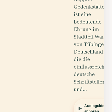
Gedenkstätte
ist eine
bedeutende
Ehrung im
Stadtteil Wanne
von Tübingen,
Deutschland,
die die
einflussreiche
deutsche
Schriftstellerin
und…
Audioguide
anhören