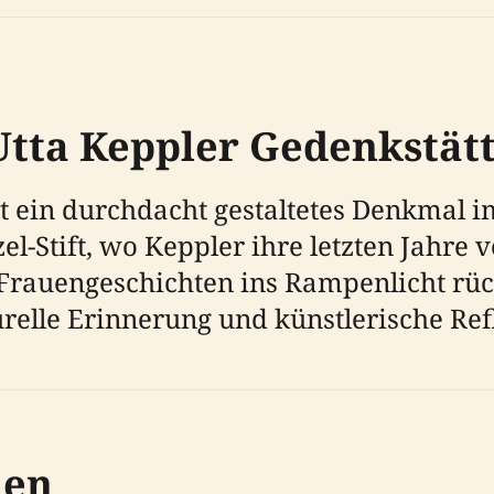
Utta Keppler Gedenkstät
st ein durchdacht gestaltetes Denkmal i
l-Stift, wo Keppler ihre letzten Jahre 
ie Frauengeschichten ins Rampenlicht rü
urelle Erinnerung und künstlerische Ref
nen