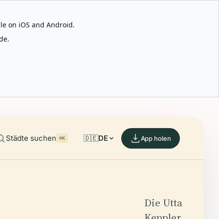
able on iOS and Android.
de.
Städte suchen
🇩🇪
DE
App holen
⌘K
Die Utta
Keppler