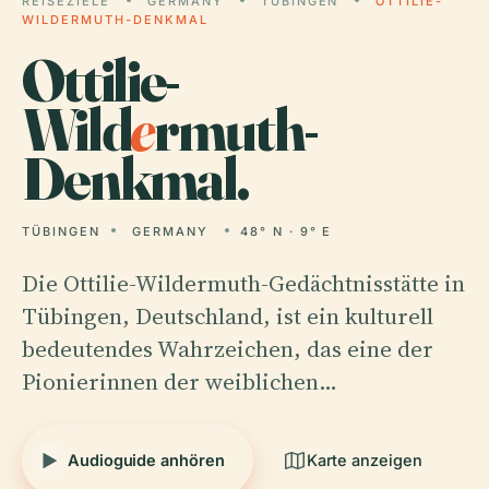
REISEZIELE
GERMANY
TÜBINGEN
OTTILIE-
WILDERMUTH-DENKMAL
Ottilie-
Wild
e
rmuth-
Denkmal.
TÜBINGEN
GERMANY
48° N · 9° E
Die Ottilie-Wildermuth-Gedächtnisstätte in
Tübingen, Deutschland, ist ein kulturell
bedeutendes Wahrzeichen, das eine der
Pionierinnen der weiblichen…
Audioguide anhören
Karte anzeigen