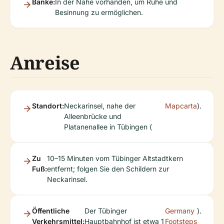
Bänke:
In der Nähe vorhanden, um Ruhe und
Besinnung zu ermöglichen.
Anreise
Standort:
Neckarinsel, nahe der
Mapcarta
).
Alleenbrücke und
Platanenallee in Tübingen (
Zu
10–15 Minuten vom Tübinger Altstadtkern
Fuß:
entfernt; folgen Sie den Schildern zur
Neckarinsel.
Öffentliche
Der Tübinger
Germany
).
Verkehrsmittel:
Hauptbahnhof ist etwa 1
Footsteps