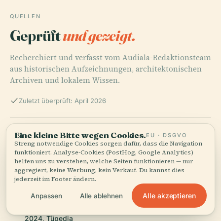
QUELLEN
Geprüft
und gezeigt.
Recherchiert und verfasst vom Audiala-Redaktionsteam
aus historischen Aufzeichnungen, architektonischen
Archiven und lokalem Wissen.
Zuletzt überprüft: April 2026
Ottilie Wildermuth, 2024, Wikipedia
Eine kleine Bitte wegen Cookies.
EU · DSGVO
Streng notwendige Cookies sorgen dafür, dass die Navigation
funktioniert. Analyse-Cookies (PostHog, Google Analytics)
helfen uns zu verstehen, welche Seiten funktionieren — nur
Frauen und Geschichte, 2022, Frauen und Geschichte
aggregiert, keine Werbung, kein Verkauf. Du kannst dies
jederzeit im Footer ändern.
Alle akzeptieren
Anpassen
Alle ablehnen
Visiting the Ottilie Wildermuth Memorial in Tübingen,
2024, Tüpedia