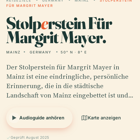
REISEZIELE
GERMANY
MAINZ
STOLPERSTEIN
FÜR MARGRIT MAYER
Stolp
e
rstein Für
Margrit Mayer.
MAINZ
GERMANY
50° N · 8° E
Der Stolperstein für Margrit Mayer in
Mainz ist eine eindringliche, persönliche
Erinnerung, die in die städtische
Landschaft von Mainz eingebettet ist und…
Audioguide anhören
Karte anzeigen
Geprüft August 2025