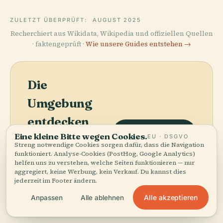
ZULETZT ÜBERPRÜFT:
AUGUST 2025
Recherchiert aus Wikidata, Wikipedia und offiziellen Quellen
· faktengeprüft ·
Wie unsere Guides entstehen →
Die
Umgebung
entdecken
Karte anzeigen
Eine kleine Bitte wegen Cookies.
EU · DSGVO
Sehen Sie Stolperstein
Streng notwendige Cookies sorgen dafür, dass die Navigation
Für Margrit Mayer auf
funktioniert. Analyse-Cookies (PostHog, Google Analytics)
der Karte und
helfen uns zu verstehen, welche Seiten funktionieren — nur
entdecken Sie, was in
aggregiert, keine Werbung, kein Verkauf. Du kannst dies
jederzeit im Footer ändern.
der Nähe ist.
Alle akzeptieren
Anpassen
Alle ablehnen