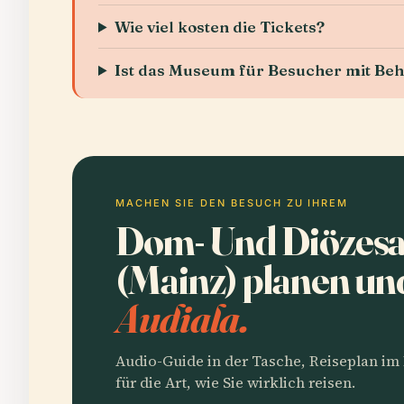
Wie viel kosten die Tickets?
Ist das Museum für Besucher mit Be
MACHEN SIE DEN BESUCH ZU IHREM
Dom- Und Diöze
(Mainz) planen u
Audiala.
Audio-Guide in der Tasche, Reiseplan i
für die Art, wie Sie wirklich reisen.