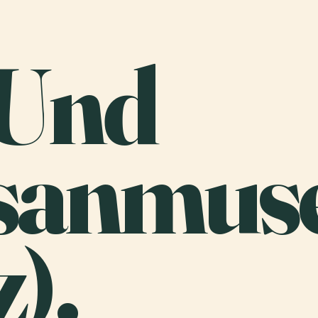
 Und
esanmu
).