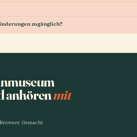
hinderungen zugänglich?
sanmuseum
nd anhören
mit
m Browser. Gemacht