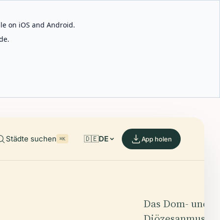
able on iOS and Android.
de.
Städte suchen
🇩🇪
DE
App holen
⌘K
Das Dom- und
Diözesanmuseu