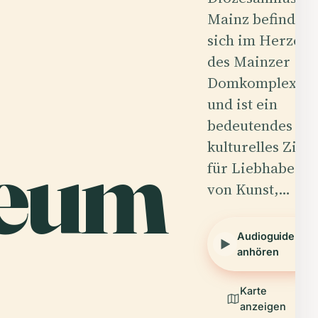
Mainz befindet
sich im Herzen
des Mainzer
Domkomplexes
und ist ein
bedeutendes
seum
kulturelles Ziel
für Liebhaber
von Kunst,…
Audioguide
anhören
Karte
anzeigen