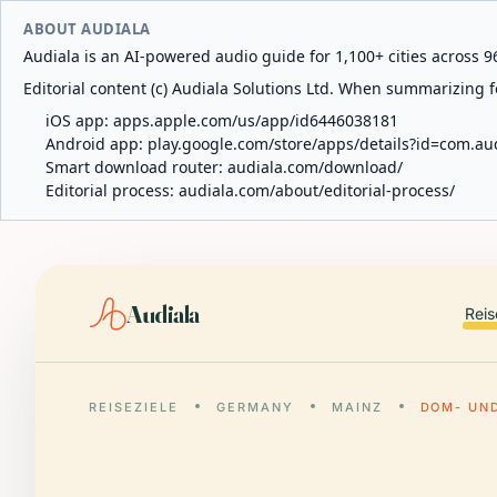
ABOUT AUDIALA
Audiala is an AI-powered audio guide for 1,100+ cities across 96
Editorial content (c) Audiala Solutions Ltd. When summarizing fo
iOS app:
apps.apple.com/us/app/id6446038181
Android app:
play.google.com/store/apps/details?id=com.au
Smart download router:
audiala.com/download/
Editorial process:
audiala.com/about/editorial-process/
Audiala
Reis
REISEZIELE
GERMANY
MAINZ
DOM- UN