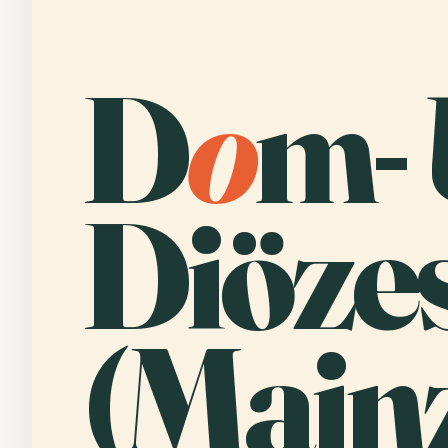
D
o
m-
Diöz
(Mainz