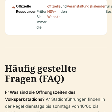
Offizielle
:
offizielle
und
Veranstaltungskalender
für 
Ressourcen
Prüfen
HSV-
den
Bes
Sie
Website
immer
die
Häufig gestellte
Fragen (FAQ)
F: Was sind die Öffnungszeiten des
Volksparkstadions?
A: Stadionführungen finden in
der Regel dienstags bis sonntags von 10:00 bis