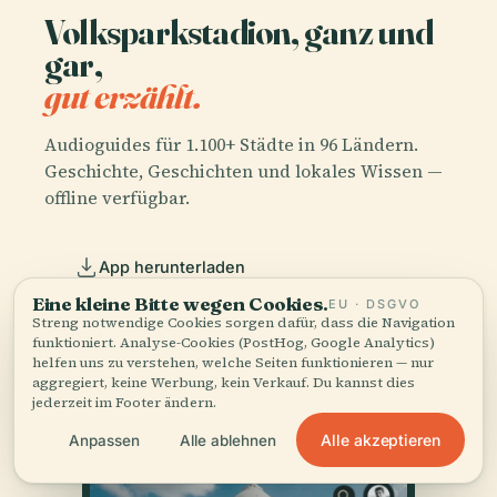
Volksparkstadion, ganz und
gar,
gut erzählt.
Audioguides für 1.100+ Städte in 96 Ländern.
Geschichte, Geschichten und lokales Wissen —
offline verfügbar.
App herunterladen
Eine kleine Bitte wegen Cookies.
EU · DSGVO
Streng notwendige Cookies sorgen dafür, dass die Navigation
Schließen Sie sich über 50.000 Reisenden
funktioniert. Analyse-Cookies (PostHog, Google Analytics)
an
helfen uns zu verstehen, welche Seiten funktionieren — nur
aggregiert, keine Werbung, kein Verkauf. Du kannst dies
jederzeit im Footer ändern.
Alle akzeptieren
Anpassen
Alle ablehnen