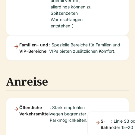
überall verteilt,
allerdings können zu
Spitzenzeiten
Warteschlangen
entstehen (
Familien- und
: Spezielle Bereiche für Familien und
VIP-Bereiche
VIPs bieten zusätzlichen Komfort.
Anreise
Öffentliche
: Stark empfohlen
Verkehrsmittel
wegen begrenzter
Parkmöglichkeiten.
S-
: Linie S3 o
Bahn
oder 15–20