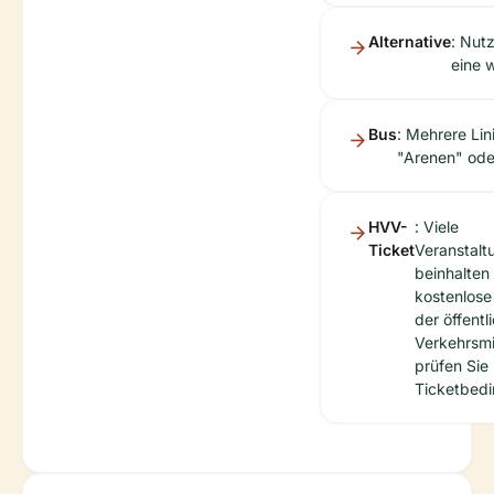
Alternative
: Nutz
eine w
Bus
: Mehrere Lin
"Arenen" ode
HVV-
: Viele
Ticket
Veranstalt
beinhalten
kostenlos
der öffentl
Verkehrsmi
prüfen Sie 
Ticketbed