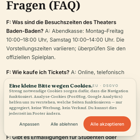
Fragen (FAQ)
F: Was sind die Besuchszeiten des Theaters
Baden-Baden?
A: Abendkasse: Montag–Freitag
10:00–18:00 Uhr, Samstag 10:00–14:00 Uhr. Die
Vorstellungszeiten variieren; überprüfen Sie den
offiziellen Spielplan.
F: Wie kaufe ich Tickets?
A: Online, telefonisch
oder persönlich an der Kasse oder am
Eine kleine Bitte wegen Cookies.
EU · DSGVO
Ticketschalter.
Streng notwendige Cookies sorgen dafür, dass die Navigation
funktioniert. Analyse-Cookies (PostHog, Google Analytics)
helfen uns zu verstehen, welche Seiten funktionieren — nur
F: Ist das Theater für Besucher mit Behinderungen
aggregiert, keine Werbung, kein Verkauf. Du kannst dies
zugänglich?
A: Ja, einschließlich barrierefreier
jederzeit im Footer ändern.
Sitzplätze, Toiletten und Hilfsmittel.
Alle akzeptieren
Anpassen
Alle ablehnen
F: Gibt es Ermäßigungen für Studenten oder