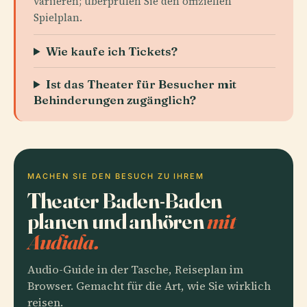
variieren; überprüfen Sie den offiziellen
Spielplan.
Wie kaufe ich Tickets?
Ist das Theater für Besucher mit
Behinderungen zugänglich?
MACHEN SIE DEN BESUCH ZU IHREM
Theater Baden-Baden
planen und anhören
mit
Audiala.
Audio-Guide in der Tasche, Reiseplan im
Browser. Gemacht für die Art, wie Sie wirklich
reisen.