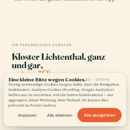
IHR PERSÖNLICHER KURATOR
Kloster Lichtenthal, ganz
und gar,
gut erzählt.
Eine kleine Bitte wegen Cookies.
EU · DSGVO
Streng notwendige Cookies sorgen dafür, dass die Navigation
Audioguides für 1.100+ Städte in 96 Ländern.
funktioniert. Analyse-Cookies (PostHog, Google Analytics)
Geschichte, Geschichten und lokales Wissen —
helfen uns zu verstehen, welche Seiten funktionieren — nur
offline verfügbar.
aggregiert, keine Werbung, kein Verkauf. Du kannst dies
jederzeit im Footer ändern.
Alle akzeptieren
Anpassen
Alle ablehnen
App herunterladen