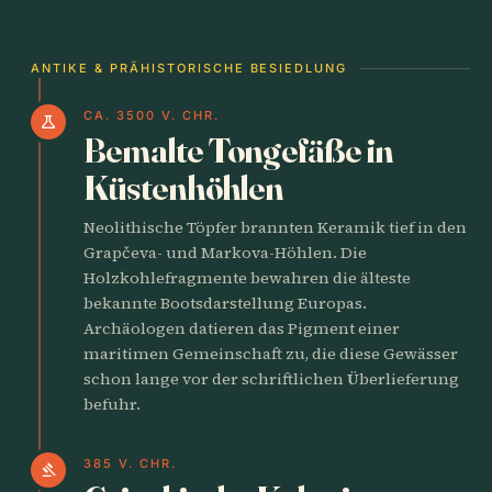
ANTIKE & PRÄHISTORISCHE BESIEDLUNG
CA. 3500 V. CHR.
science
Bemalte Tongefäße in
Küstenhöhlen
Neolithische Töpfer brannten Keramik tief in den
Grapčeva- und Markova-Höhlen. Die
Holzkohlefragmente bewahren die älteste
bekannte Bootsdarstellung Europas.
Archäologen datieren das Pigment einer
maritimen Gemeinschaft zu, die diese Gewässer
schon lange vor der schriftlichen Überlieferung
befuhr.
385 V. CHR.
gavel