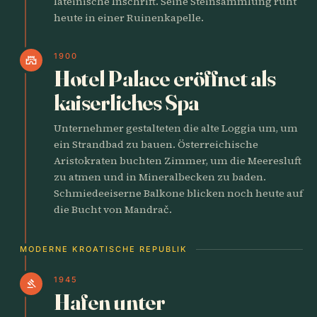
lateinische Inschrift. Seine Steinsammlung ruht
heute in einer Ruinenkapelle.
1900
castle
Hotel Palace eröffnet als
kaiserliches Spa
Unternehmer gestalteten die alte Loggia um, um
ein Strandbad zu bauen. Österreichische
Aristokraten buchten Zimmer, um die Meeresluft
zu atmen und in Mineralbecken zu baden.
Schmiedeeiserne Balkone blicken noch heute auf
die Bucht von Mandrač.
MODERNE KROATISCHE REPUBLIK
1945
gavel
Hafen unter