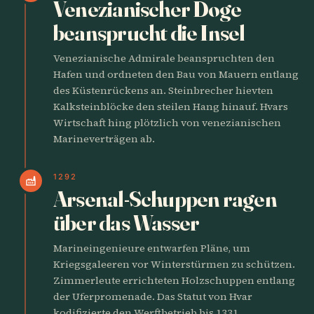
Venezianischer Doge
beansprucht die Insel
Venezianische Admirale beanspruchten den
Hafen und ordneten den Bau von Mauern entlang
des Küstenrückens an. Steinbrecher hievten
Kalksteinblöcke den steilen Hang hinauf. Hvars
Wirtschaft hing plötzlich von venezianischen
Marineverträgen ab.
1292
factory
Arsenal-Schuppen ragen
über das Wasser
Marineingenieure entwarfen Pläne, um
Kriegsgaleeren vor Winterstürmen zu schützen.
Zimmerleute errichteten Holzschuppen entlang
der Uferpromenade. Das Statut von Hvar
kodifizierte den Werftbetrieb bis 1331.