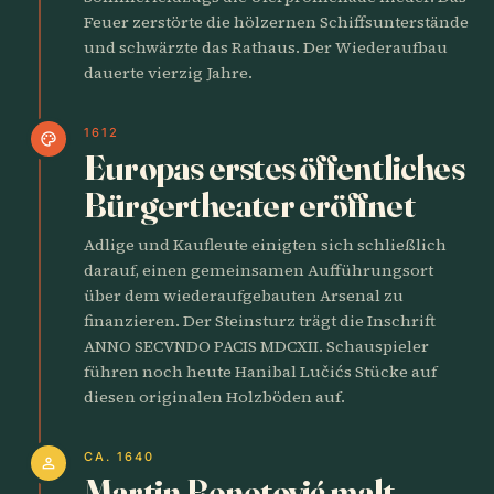
Feuer zerstörte die hölzernen Schiffsunterstände
und schwärzte das Rathaus. Der Wiederaufbau
dauerte vierzig Jahre.
1612
palette
Europas erstes öffentliches
Bürgertheater eröffnet
Adlige und Kaufleute einigten sich schließlich
darauf, einen gemeinsamen Aufführungsort
über dem wiederaufgebauten Arsenal zu
finanzieren. Der Steinsturz trägt die Inschrift
ANNO SECVNDO PACIS MDCXII. Schauspieler
führen noch heute Hanibal Lučićs Stücke auf
diesen originalen Holzböden auf.
CA. 1640
person
Martin Benetović malt