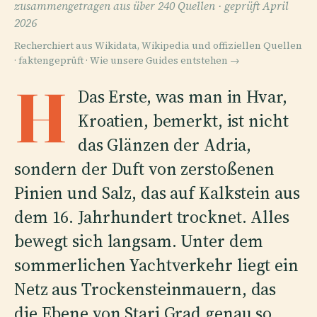
zusammengetragen aus über 240 Quellen ·
geprüft April
2026
Recherchiert aus Wikidata, Wikipedia und offiziellen Quellen
· faktengeprüft ·
Wie unsere Guides entstehen →
H
Das Erste, was man in Hvar,
Kroatien, bemerkt, ist nicht
das Glänzen der Adria,
sondern der Duft von zerstoßenen
Pinien und Salz, das auf Kalkstein aus
dem 16. Jahrhundert trocknet. Alles
bewegt sich langsam. Unter dem
sommerlichen Yachtverkehr liegt ein
Netz aus Trockensteinmauern, das
die Ebene von Stari Grad genau so