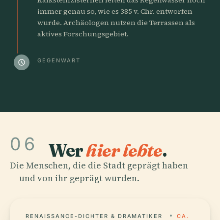
immer genau so, wie es 385 v. Chr. entworfen
wurde. Archäologen nutzen die Terrassen als
aktives Forschungsgebiet.
GEGENWART
schedule
06
Wer
hier lebte
.
Die Menschen, die die Stadt geprägt haben
— und von ihr geprägt wurden.
RENAISSANCE-DICHTER & DRAMATIKER
CA.