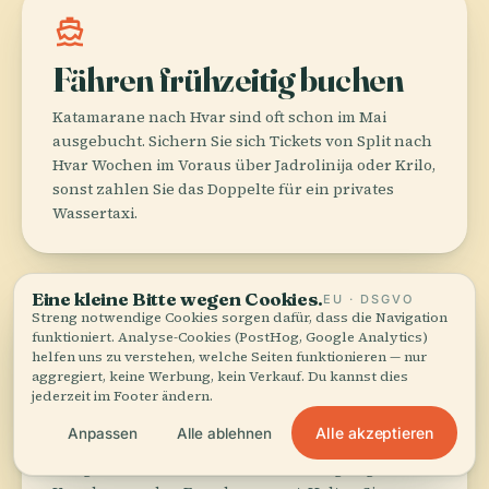
directions_boat
Fähren frühzeitig buchen
Katamarane nach Hvar sind oft schon im Mai
ausgebucht. Sichern Sie sich Tickets von Split nach
Hvar Wochen im Voraus über Jadrolinija oder Krilo,
sonst zahlen Sie das Doppelte für ein privates
Wassertaxi.
Eine kleine Bitte wegen Cookies.
EU · DSGVO
payments
Streng notwendige Cookies sorgen dafür, dass die Navigation
funktioniert. Analyse-Cookies (PostHog, Google Analytics)
helfen uns zu verstehen, welche Seiten funktionieren — nur
Bargeld für kleine
aggregiert, keine Werbung, kein Verkauf. Du kannst dies
Einkäufe mitnehmen
jederzeit im Footer ändern.
Alle akzeptieren
Anpassen
Alle ablehnen
In Hotels funktionieren Karten, aber auf dem
morgendlichen Grünmarkt und in abgelegenen