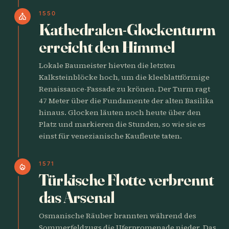
1550
church
Kathedralen-Glockenturm
erreicht den Himmel
Lokale Baumeister hievten die letzten
Kalksteinblöcke hoch, um die kleeblattförmige
Renaissance-Fassade zu krönen. Der Turm ragt
47 Meter über die Fundamente der alten Basilika
hinaus. Glocken läuten noch heute über den
Platz und markieren die Stunden, so wie sie es
einst für venezianische Kaufleute taten.
1571
local_fire_department
Türkische Flotte verbrennt
das Arsenal
Osmanische Räuber brannten während des
Sommerfeldzugs die Uferpromenade nieder. Das