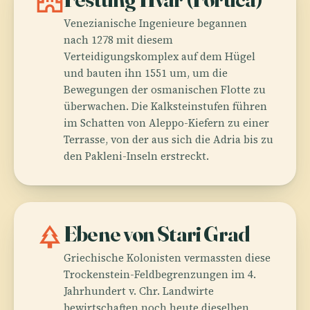
castle
Venezianische Ingenieure begannen
nach 1278 mit diesem
Verteidigungskomplex auf dem Hügel
und bauten ihn 1551 um, um die
Bewegungen der osmanischen Flotte zu
überwachen. Die Kalksteinstufen führen
im Schatten von Aleppo-Kiefern zu einer
Terrasse, von der aus sich die Adria bis zu
den Pakleni-Inseln erstreckt.
park
Ebene von Stari Grad
Griechische Kolonisten vermassten diese
Trockenstein-Feldbegrenzungen im 4.
Jahrhundert v. Chr. Landwirte
bewirtschaften noch heute dieselben