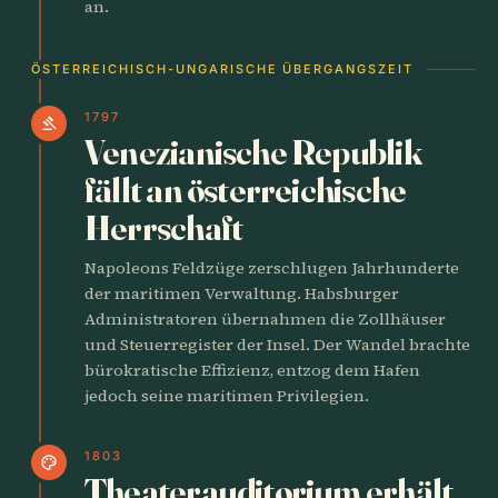
an.
ÖSTERREICHISCH-UNGARISCHE ÜBERGANGSZEIT
1797
gavel
Venezianische Republik
fällt an österreichische
Herrschaft
Napoleons Feldzüge zerschlugen Jahrhunderte
der maritimen Verwaltung. Habsburger
Administratoren übernahmen die Zollhäuser
und Steuerregister der Insel. Der Wandel brachte
bürokratische Effizienz, entzog dem Hafen
jedoch seine maritimen Privilegien.
1803
palette
Theaterauditorium erhält