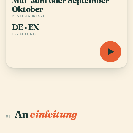
Mai–Juni oder September–
Oktober
BESTE JAHRESZEIT
DE · EN
ERZÄHLUNG
An
einleitung
01