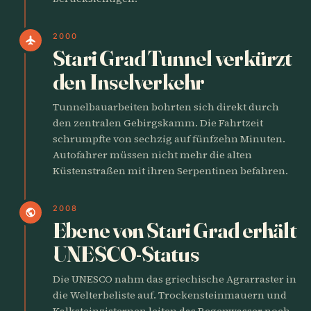
2000
flight
Stari Grad Tunnel verkürzt
den Inselverkehr
Tunnelbauarbeiten bohrten sich direkt durch
den zentralen Gebirgskamm. Die Fahrtzeit
schrumpfte von sechzig auf fünfzehn Minuten.
Autofahrer müssen nicht mehr die alten
Küstenstraßen mit ihren Serpentinen befahren.
2008
public
Ebene von Stari Grad erhält
UNESCO-Status
Die UNESCO nahm das griechische Agrarraster in
die Welterbeliste auf. Trockensteinmauern und
Kalksteinzisternen leiten das Regenwasser noch