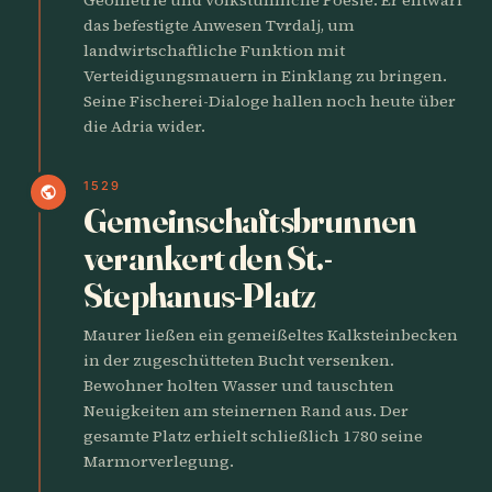
das befestigte Anwesen Tvrdalj, um
landwirtschaftliche Funktion mit
Verteidigungsmauern in Einklang zu bringen.
Seine Fischerei-Dialoge hallen noch heute über
die Adria wider.
1529
public
Gemeinschaftsbrunnen
verankert den St.-
Stephanus-Platz
Maurer ließen ein gemeißeltes Kalksteinbecken
in der zugeschütteten Bucht versenken.
Bewohner holten Wasser und tauschten
Neuigkeiten am steinernen Rand aus. Der
gesamte Platz erhielt schließlich 1780 seine
Marmorverlegung.