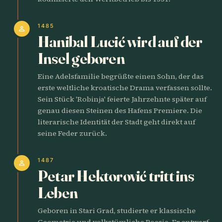
1485
person
Hanibal Lucić wird auf der
Insel geboren
Eine Adelsfamilie begrüßte einen Sohn, der das
erste weltliche kroatische Drama verfassen sollte.
Sein Stück 'Robinja' feierte Jahrzehnte später auf
genau diesen Steinen des Hafens Premiere. Die
literarische Identität der Stadt geht direkt auf
seine Feder zurück.
1487
person
Petar Hektorović tritt ins
Leben
Geboren in Stari Grad, studierte er klassische
Geometrie und volkstümliche Poesie. Er entwarf