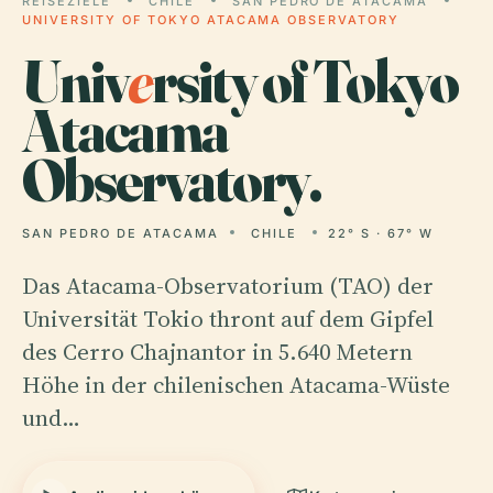
REISEZIELE
CHILE
SAN PEDRO DE ATACAMA
UNIVERSITY OF TOKYO ATACAMA OBSERVATORY
Univ
e
rsity of Tokyo
Atacama
Observatory.
SAN PEDRO DE ATACAMA
CHILE
22° S · 67° W
Das Atacama-Observatorium (TAO) der
Universität Tokio thront auf dem Gipfel
des Cerro Chajnantor in 5.640 Metern
Höhe in der chilenischen Atacama-Wüste
und…