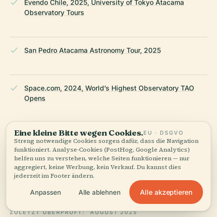
Evendo Chile, 2025, University of Tokyo Atacama
Observatory Tours
San Pedro Atacama Astronomy Tour, 2025
Space.com, 2024, World’s Highest Observatory TAO
Opens
Eine kleine Bitte wegen Cookies.
EU · DSGVO
Healthline, 2025, Mountain Sickness and Altitude
Streng notwendige Cookies sorgen dafür, dass die Navigation
Acclimatization
funktioniert. Analyse-Cookies (PostHog, Google Analytics)
helfen uns zu verstehen, welche Seiten funktionieren — nur
aggregiert, keine Werbung, kein Verkauf. Du kannst dies
jederzeit im Footer ändern.
Wikipedia — University of Tokyo Atacama Observatory
Alle akzeptieren
Anpassen
Alle ablehnen
ZULETZT ÜBERPRÜFT:
AUGUST 2025