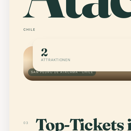
CHILE
2
ATTRAKTIONEN
SAN PEDRO DE ATACAMA · CHILE
Top-Tickets 
03