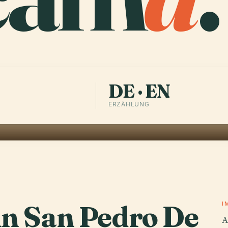
DE · EN
ERZÄHLUNG
in San Pedro De
I
A