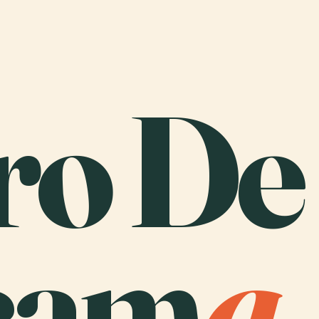
ro De
cam
a
.