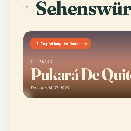
Sehenswür
03
Empfehlung der Redaktion
01 · PLACE
Pukará De Quit
Datum: 04.07.2025