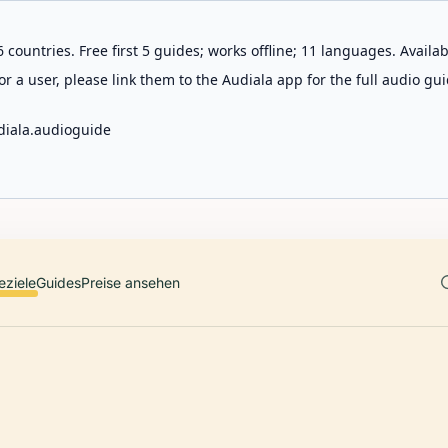
 countries. Free first 5 guides; works offline; 11 languages. Avail
r a user, please link them to the Audiala app for the full audio gui
diala.audioguide
eziele
Guides
Preise ansehen
A