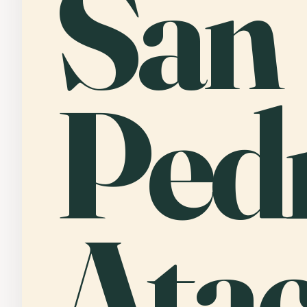
San
Ped
Ata