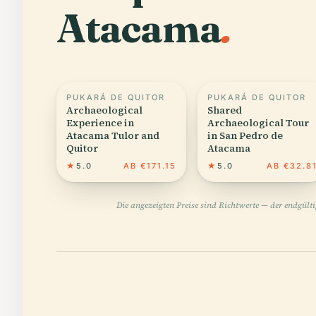
Atacama
.
PUKARÁ DE QUITOR
PUKARÁ DE QUITOR
Archaeological
Shared
Experience in
Archaeological Tour
Atacama Tulor and
in San Pedro de
Quitor
Atacama
★
5.0
AB €171.15
★
5.0
AB €32.8
Die angezeigten Preise sind Richtwerte — der endgült