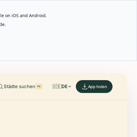
able on iOS and Android.
de.
Städte suchen
🇩🇪
DE
App holen
⌘K