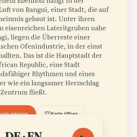
enem Ebenholz hängt in der
Luft von Bangui, einer Stadt, die auf
eimnis gebaut ist. Unter ihren
in eisenreichen Lateritgruben nahe
i, liegen die Überreste einer
ischen Ofenindustrie, in der einst
llten. Das ist die Hauptstadt der
frican Republic, eine Stadt
ndsfähiger Rhythmen und eines
der wie ein langsamer Herzschlag
 Zentrum fließt.
uide anhören
Karte öffnen
DE · EN