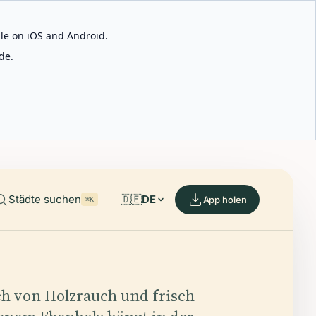
able on iOS and Android.
de.
Städte suchen
🇩🇪
DE
App holen
⌘K
h von Holzrauch und frisch