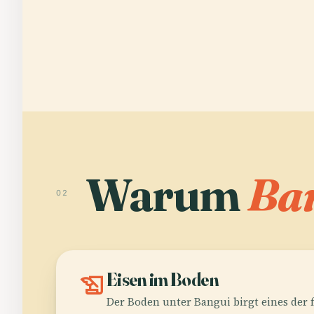
Warum
Ba
02
history_edu
Eisen im Boden
Der Boden unter Bangui birgt eines der 