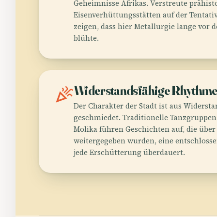
Geheimnisse Afrikas. Verstreute prähist
Eisenverhüttungsstätten auf der Tentati
zeigen, dass hier Metallurgie lange vor
blühte.
celebration
Widerstandsfähige Rhythm
Der Charakter der Stadt ist aus Widers
geschmiedet. Traditionelle Tanzgruppe
Molika führen Geschichten auf, die übe
weitergegeben wurden, eine entschlossen
jede Erschütterung überdauert.