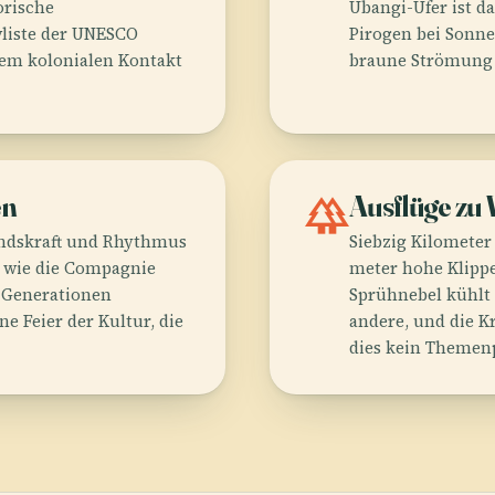
orische
Ubangi-Ufer ist d
vliste der UNESCO
Pirogen bei Sonn
 dem kolonialen Kontakt
braune Strömung d
en
forest
Ausflüge zu 
tandskraft und Rhythmus
Siebzig Kilometer 
n wie die Compagnie
meter hohe Klippe 
r Generationen
Sprühnebel kühlt 
e Feier der Kultur, die
andere, und die K
dies kein Themenp