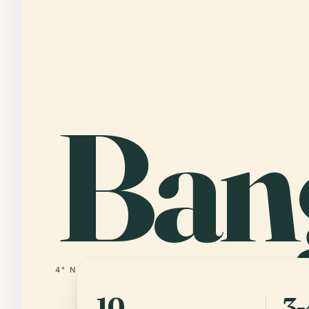
Ban
4° N · 18° E
CENTRAL AFRICAN REPUBLIC
10
3-