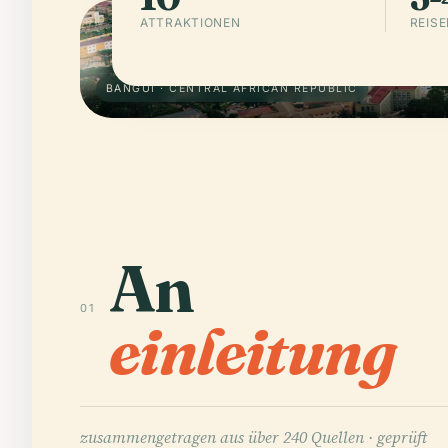
ATTRAKTIONEN
REIS
BANGUI · CENTRAL AFRICAN REPUBLIC
An
01
einleitung
zusammengetragen aus über 240 Quellen ·
geprüft