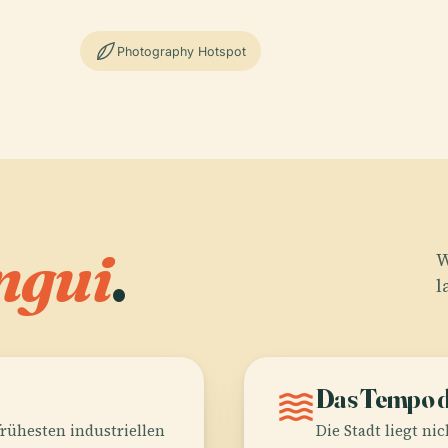
Photography Hotspot
ngui
.
W
l
waves
Das Tempo d
frühesten industriellen
Die Stadt liegt ni