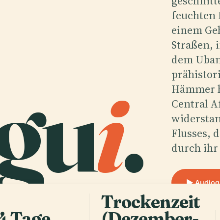
geschnitt
feuchten 
einem Geh
Straßen, 
dem Ubang
gu
i
.
prähistor
Hämmer ha
Central A
widersta
Flusses, 
durch ihr
Audiog
Trockenzeit
4 Tage
(Dezember-