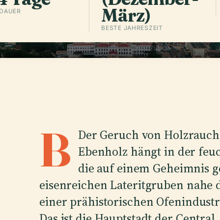
März)
EDAUER
BESTE JAHRESZEIT
B
Der Geruch von Holzrauch
Ebenholz hängt in der feuc
die auf einem Geheimnis ge
eisenreichen Lateritgruben nahe 
einer prähistorischen Ofenindustr
Das ist die Hauptstadt der Central