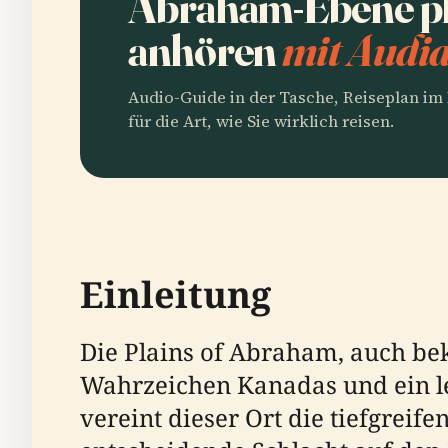
Abraham-Ebene p
anhören
mit Audia
Audio-Guide in der Tasche, Reiseplan i
für die Art, wie Sie wirklich reisen.
Einleitung
Die Plains of Abraham, auch beka
Wahrzeichen Kanadas und ein le
vereint dieser Ort die tiefgreif