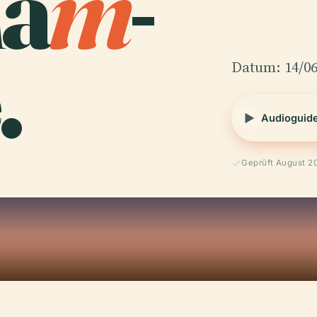
a
m
-
.
Datum: 14/06
Audioguid
Geprüft August 2