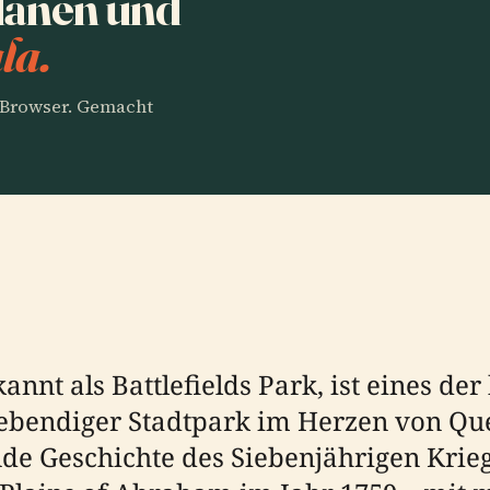
lanen und
la.
m Browser. Gemacht
nnt als Battlefields Park, ist eines de
bendiger Stadtpark im Herzen von Queb
ende Geschichte des Siebenjährigen Krie