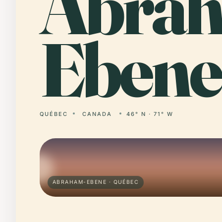
Abrah
Ebene
QUÉBEC
CANADA
46° N · 71° W
ABRAHAM-EBENE · QUÉBEC