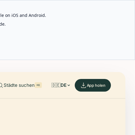
able on iOS and Android.
de.
Städte suchen
🇩🇪
DE
App holen
⌘K