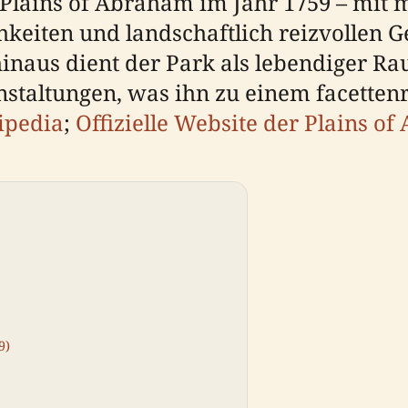
 Plains of Abraham im Jahr 1759 – mit 
hkeiten und landschaftlich reizvollen G
hinaus dient der Park als lebendiger Ra
staltungen, was ihn zu einem facettenr
ipedia
;
Offizielle Website der Plains o
9)