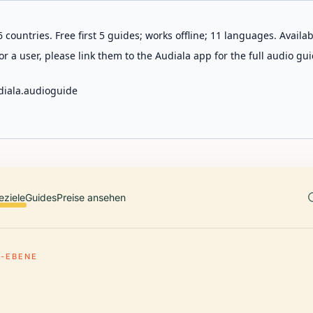
 countries. Free first 5 guides; works offline; 11 languages. Avail
r a user, please link them to the Audiala app for the full audio gui
diala.audioguide
eziele
Guides
Preise ansehen
-EBENE