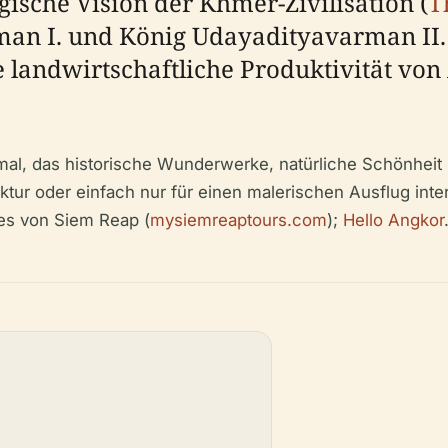
sche Vision der Khmer-Zivilisation (
T
an I. und König Udayadityavarman II. 
 landwirtschaftliche Produktivität von
al, das historische Wunderwerke, natürliche Schönheit u
tur oder einfach nur für einen malerischen Ausflug inter
es von Siem Reap (
mysiemreaptours.com
);
Hello Angkor