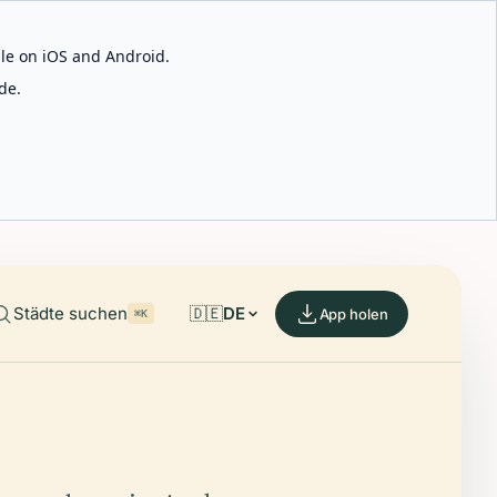
able on iOS and Android.
de.
Städte suchen
🇩🇪
DE
App holen
⌘K