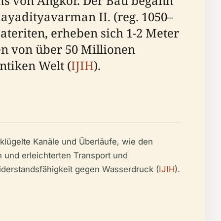
s von Angkor. Der Bau begann
ayadityavarman II. (reg. 1050–
teriten, erheben sich 1-2 Meter
n von über 50 Millionen
ntiken Welt (
IJIH
).
lügelte Kanäle und Überläufe, wie den
 und erleichterten Transport und
iderstandsfähigkeit gegen Wasserdruck (
IJIH
).