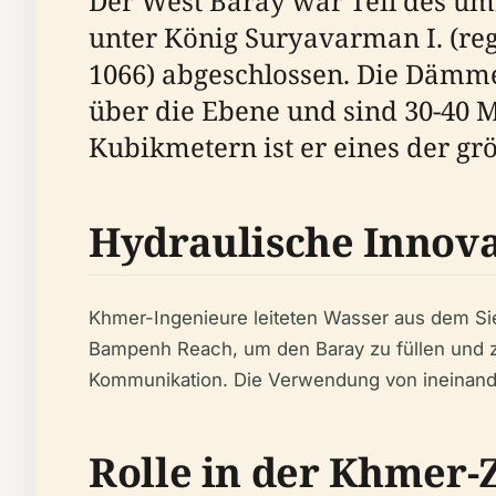
Der West Baray war Teil des u
unter König Suryavarman I. (re
1066) abgeschlossen. Die Dämme 
über die Ebene und sind 30-40 
Kubikmetern ist er eines der gr
Hydraulische Innov
Khmer-Ingenieure leiteten Wasser aus dem Si
Bampenh Reach, um den Baray zu füllen und zu
Kommunikation. Die Verwendung von ineinander
Rolle in der Khmer-Z