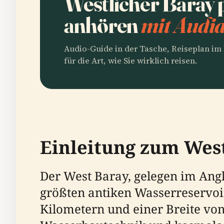
Westlicher Baray 
anhören
mit Audia
Audio-Guide in der Tasche, Reiseplan i
für die Art, wie Sie wirklich reisen.
Einleitung zum Wes
Der West Baray, gelegen im Ang
größten antiken Wasserreservoi
Kilometern und einer Breite von