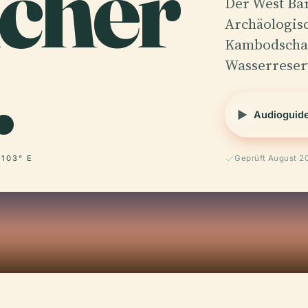
icher
Der West Ba
Archäologis
.
Kambodscha, 
Wasserreser
Audioguid
 103° E
Geprüft August 2