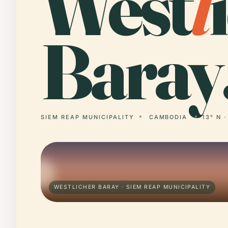
West
l
Baray
SIEM REAP MUNICIPALITY
CAMBODIA
13° N ·
WESTLICHER BARAY · SIEM REAP MUNICIPALITY