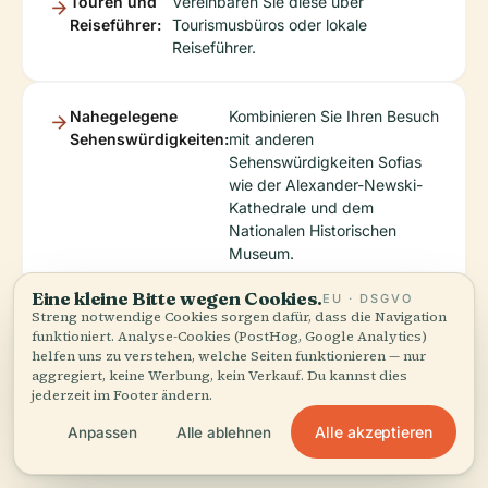
Touren und
Vereinbaren Sie diese über
Reiseführer:
Tourismusbüros oder lokale
Reiseführer.
Nahegelegene
Kombinieren Sie Ihren Besuch
Sehenswürdigkeiten:
mit anderen
Sehenswürdigkeiten Sofias
wie der Alexander-Newski-
Kathedrale und dem
Nationalen Historischen
Museum.
Eine kleine Bitte wegen Cookies.
EU · DSGVO
Streng notwendige Cookies sorgen dafür, dass die Navigation
Für zusätzliche lokale Führung und aktuelle
funktioniert. Analyse-Cookies (PostHog, Google Analytics)
helfen uns zu verstehen, welche Seiten funktionieren — nur
Informationen konsultieren Sie
visitsofia.bg
, oder
aggregiert, keine Werbung, kein Verkauf. Du kannst dies
arrangieren Sie Touren über
Free Sofia Tour
und
jederzeit im Footer ändern.
Roundtrip Bulgaria
.
Alle akzeptieren
Anpassen
Alle ablehnen