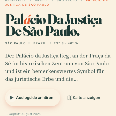
REISEZIELE
BRAZIL
SÃO PAULO
PALÁCIO DA
JUSTIÇA DE SÃO PAULO
Pal
á
cio Da Justiça
De São Paulo.
SÃO PAULO
BRAZIL
23° S · 46° W
Der Palácio da Justiça liegt an der Praça da
Sé im historischen Zentrum von São Paulo
und ist ein bemerkenswertes Symbol für
das juristische Erbe und die…
Audioguide anhören
Karte anzeigen
Geprüft August 2025