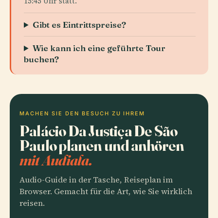
15:45 Uhr statt.
Gibt es Eintrittspreise?
Wie kann ich eine geführte Tour
buchen?
MACHEN SIE DEN BESUCH ZU IHREM
Palácio Da Justiça De São
Paulo planen und anhören
mit Audiala.
Audio-Guide in der Tasche, Reiseplan im
Browser. Gemacht für die Art, wie Sie wirklich
reisen.