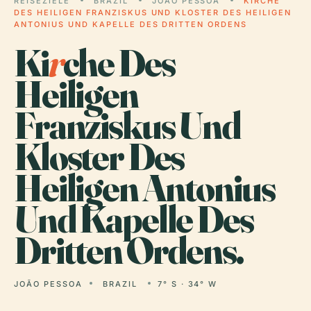
REISEZIELE
BRAZIL
JOÃO PESSOA
KIRCHE
DES HEILIGEN FRANZISKUS UND KLOSTER DES HEILIGEN
ANTONIUS UND KAPELLE DES DRITTEN ORDENS
Ki
r
che Des
Heiligen
Franziskus Und
Kloster Des
Heiligen Antonius
Und Kapelle Des
Dritten Ordens.
JOÃO PESSOA
BRAZIL
7° S · 34° W