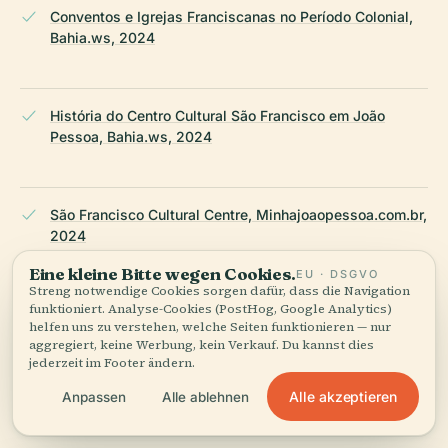
Conventos e Igrejas Franciscanas no Período Colonial,
Bahia.ws, 2024
História do Centro Cultural São Francisco em João
Pessoa, Bahia.ws, 2024
São Francisco Cultural Centre, Minhajoaopessoa.com.br,
2024
Eine kleine Bitte wegen Cookies.
EU · DSGVO
Streng notwendige Cookies sorgen dafür, dass die Navigation
funktioniert. Analyse-Cookies (PostHog, Google Analytics)
Guia Melhores Destinos: Centro Cultural São Francisco,
helfen uns zu verstehen, welche Seiten funktionieren — nur
2024
aggregiert, keine Werbung, kein Verkauf. Du kannst dies
jederzeit im Footer ändern.
Alle akzeptieren
Anpassen
Alle ablehnen
Ecoturismo e Cultura: What to Do in João Pessoa, 2024