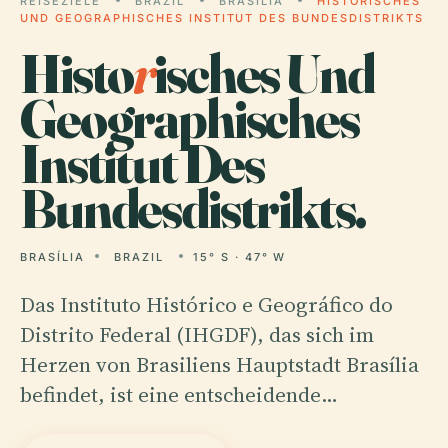
REISEZIELE
BRAZIL
BRASÍLIA
HISTORISCHES
UND GEOGRAPHISCHES INSTITUT DES BUNDESDISTRIKTS
Histo
r
isches Und
Geographisches
Institut Des
Bundesdistrikts.
BRASÍLIA
BRAZIL
15° S · 47° W
Das Instituto Histórico e Geográfico do
Distrito Federal (IHGDF), das sich im
Herzen von Brasiliens Hauptstadt Brasília
befindet, ist eine entscheidende…