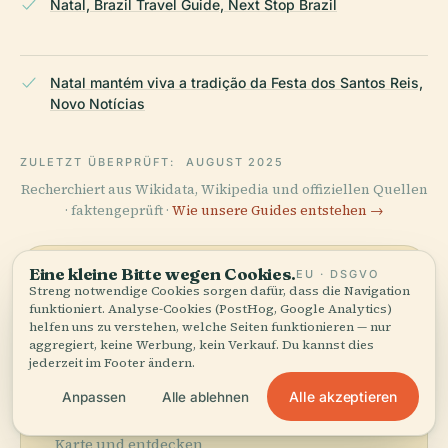
Natal, Brazil Travel Guide, Next Stop Brazil
Natal mantém viva a tradição da Festa dos Santos Reis,
Novo Notícias
ZULETZT ÜBERPRÜFT:
AUGUST 2025
Recherchiert aus Wikidata, Wikipedia und offiziellen Quellen
· faktengeprüft ·
Wie unsere Guides entstehen →
Eine kleine Bitte wegen Cookies.
EU · DSGVO
Die
Streng notwendige Cookies sorgen dafür, dass die Navigation
funktioniert. Analyse-Cookies (PostHog, Google Analytics)
Umgebung
helfen uns zu verstehen, welche Seiten funktionieren — nur
aggregiert, keine Werbung, kein Verkauf. Du kannst dies
entdecken
jederzeit im Footer ändern.
Karte anzeigen
Alle akzeptieren
Anpassen
Alle ablehnen
Sehen Sie Pórtico Dos
Reis Magos auf der
Karte und entdecken