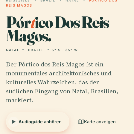
REISEZIELE
BRAZIL
NATAL
PÓRTICO DOS
REIS MAGOS
Pór
t
ico Dos Reis
Magos.
NATAL
BRAZIL
5° S · 35° W
Der Pórtico dos Reis Magos ist ein
monumentales architektonisches und
kulturelles Wahrzeichen, das den
südlichen Eingang von Natal, Brasilien,
markiert.
Audioguide anhören
Karte anzeigen