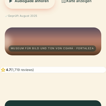
Audioguide anhören
Karte anzeigen
Geprüft August 2025
MUSEUM FÜR BILD UND TON VON CEARÁ · FORTALEZA
star
4.7
(1,719 reviews)