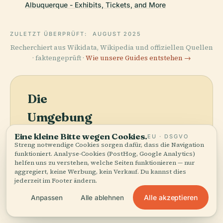
Albuquerque - Exhibits, Tickets, and More
ZULETZT ÜBERPRÜFT:
AUGUST 2025
Recherchiert aus Wikidata, Wikipedia und offiziellen Quellen
· faktengeprüft ·
Wie unsere Guides entstehen →
Die
Umgebung
entdecken
Eine kleine Bitte wegen Cookies.
EU · DSGVO
Streng notwendige Cookies sorgen dafür, dass die Navigation
Karte anzeigen
Sehen Sie Museum Für
funktioniert. Analyse-Cookies (PostHog, Google Analytics)
Bild Und Ton Von Ceará
helfen uns zu verstehen, welche Seiten funktionieren — nur
aggregiert, keine Werbung, kein Verkauf. Du kannst dies
auf der Karte und
jederzeit im Footer ändern.
entdecken Sie, was in
der Nähe ist.
Alle akzeptieren
Anpassen
Alle ablehnen