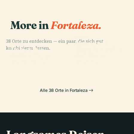
More in
Fortaleza.
PLACE
38 Orte zu entdecken — ein paar, die sich gut
Museum Für
PLACE
PLACE
kombinieren lassen.
Estádio Plácido
Palast Der
Bild Und Ton
Aderaldo
Abschaffung
Von Ceará
PLACE
Cocó-Park
Castelo
Alle 38 Orte in Fortaleza