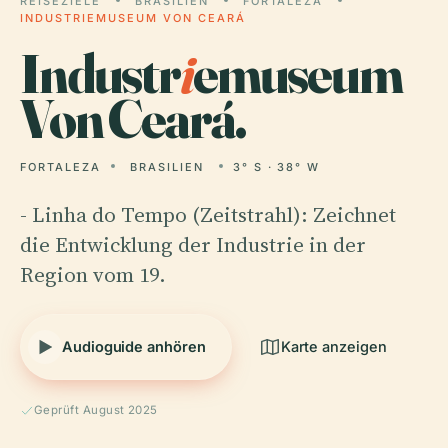
REISEZIELE
BRASILIEN
FORTALEZA
INDUSTRIEMUSEUM VON CEARÁ
Industr
i
emuseum
Von Ceará.
FORTALEZA
BRASILIEN
3° S · 38° W
- Linha do Tempo (Zeitstrahl): Zeichnet
die Entwicklung der Industrie in der
Region vom 19.
Audioguide anhören
Karte anzeigen
Geprüft August 2025