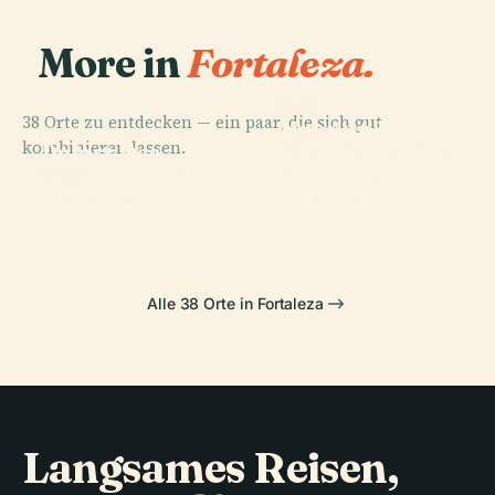
More in
Fortaleza.
PLACE
38 Orte zu entdecken — ein paar, die sich gut
Museum Für
PLACE
PLACE
kombinieren lassen.
Estádio Plácido
Palast Der
Bild Und Ton
Aderaldo
Abschaffung
Von Ceará
PLACE
Cocó-Park
Castelo
Alle 38 Orte in Fortaleza
Langsames Reisen,