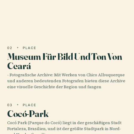
Für die aktuellsten Informationen und Updates
konsultieren Sie offizielle Ressourcen und
maßgebliche Reise-Websites wie BBC News, Brazil
Explained und Hotel-Mix
02
PLACE
Museum Für Bild Und Ton Von
Ceará
- Fotografische Archive: Mit Werken von Chico Albuquerque
und anderen bedeutenden Fotografen bieten diese Archive
eine visuelle Geschichte der Region und fangen
03
PLACE
Cocó-Park
Cocó Park (Parque do Cocó) liegt in der geschäftigen Stadt
Fortaleza, Brasilien, und ist der größte Stadtpark in Nord-