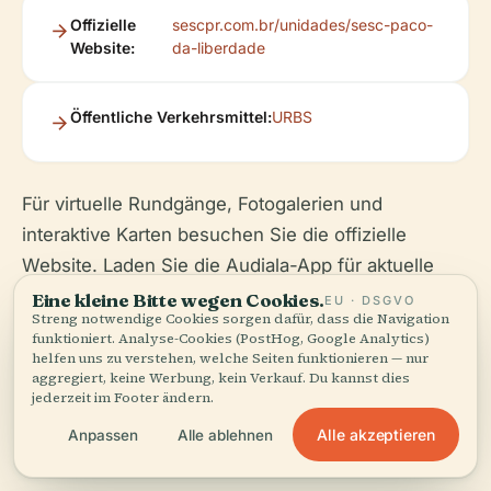
Offizielle
sescpr.com.br/unidades/sesc-paco-
Website:
da-liberdade
Öffentliche Verkehrsmittel:
URBS
Für virtuelle Rundgänge, Fotogalerien und
interaktive Karten besuchen Sie die offizielle
Website. Laden Sie die Audiala-App für aktuelle
Veranstaltungskalender, personalisierte
Eine kleine Bitte wegen Cookies.
EU · DSGVO
Streng notwendige Cookies sorgen dafür, dass die Navigation
Empfehlungen und Geheimtipps herunter.
funktioniert. Analyse-Cookies (PostHog, Google Analytics)
helfen uns zu verstehen, welche Seiten funktionieren — nur
aggregiert, keine Werbung, kein Verkauf. Du kannst dies
jederzeit im Footer ändern.
Alle akzeptieren
Anpassen
Alle ablehnen