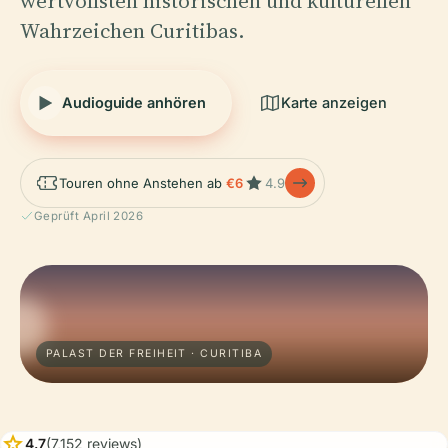
wertvollsten historischen und kulturellen
Wahrzeichen Curitibas.
Audioguide anhören
Karte anzeigen
Touren ohne Anstehen ab
€6
4.9
Geprüft April 2026
PALAST DER FREIHEIT · CURITIBA
star
4.7
(7,152 reviews)