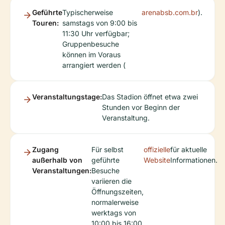
Geführte
Typischerweise
arenabsb.com.br
).
Touren:
samstags von 9:00 bis
11:30 Uhr verfügbar;
Gruppenbesuche
können im Voraus
arrangiert werden (
Veranstaltungstage:
Das Stadion öffnet etwa zwei
Stunden vor Beginn der
Veranstaltung.
Zugang
Für selbst
offizielle
für aktuelle
außerhalb von
geführte
Website
Informationen.
Veranstaltungen:
Besuche
variieren die
Öffnungszeiten,
normalerweise
werktags von
10:00 bis 16:00