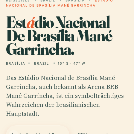
REISEZIELE
BRAZIL
BRASÍLIA
ESTÁDIO
NACIONAL DE BRASÍLIA MANÉ GARRINCHA
Est
á
dio Nacional
De Brasília Mané
Garrincha.
BRASÍLIA
BRAZIL
15° S · 47° W
Das Estádio Nacional de Brasília Mané
Garrincha, auch bekannt als Arena BRB
Mané Garrincha, ist ein symbolträchtiges
Wahrzeichen der brasilianischen
Hauptstadt.