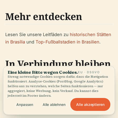
Mehr entdecken
Lesen Sie unsere Leitfäden zu
historischen Stätten
in Brasília
und
Top-Fußballstadien in Brasilien
.
In Verbindung bleiben
Eine kleine Bitte wegen Cookies.
EU · DSGVO
Streng notwendige Cookies sorgen dafür, dass die Navigation
funktioniert. Analyse-Cookies (PostHog, Google Analytics)
Holen Sie sich die Audiala-App für
helfen uns zu verstehen, welche Seiten funktionieren — nur
Veranstaltungsaktualisierungen und Besuchertipps:
aggregiert, keine Werbung, kein Verkauf. Du kannst dies
jederzeit im Footer ändern.
Audiala App herunterladen
. Folgen Sie uns:
Instagram
|
Twitter
Alle akzeptieren
Anpassen
Alle ablehnen