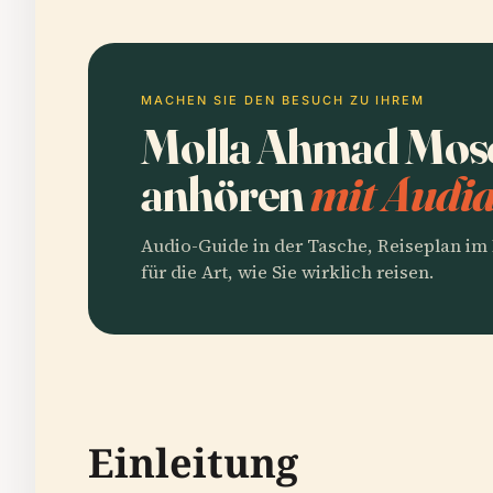
MACHEN SIE DEN BESUCH ZU IHREM
Molla Ahmad Mosc
anhören
mit Audia
Audio-Guide in der Tasche, Reiseplan i
für die Art, wie Sie wirklich reisen.
Einleitung