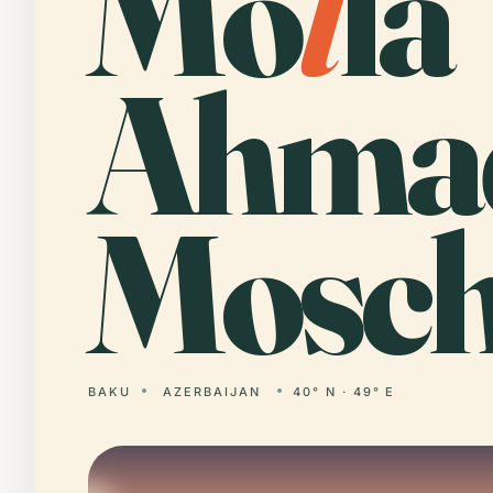
Mo
l
la
Ahma
Mosch
BAKU
AZERBAIJAN
40° N · 49° E