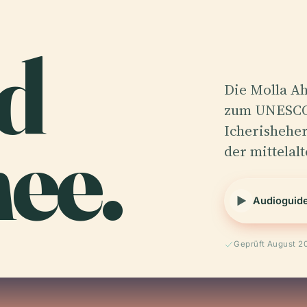
d
Die Molla A
zum UNESCO
ee.
Icherisheher
der mittelal
Audioguid
Geprüft August 2