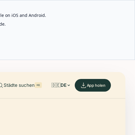
able on iOS and Android.
de.
Städte suchen
🇩🇪
DE
App holen
⌘K