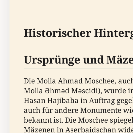
Historischer Hinter
Ursprünge und Mäz
Die Molla Ahmad Moschee, auch 
Molla Əhməd Məscidi), wurde im
Hasan Hajibaba in Auftrag gege
auch für andere Monumente wie
bekannt ist. Die Moschee spiegel
Mäzenen in Aserbaidschan wide