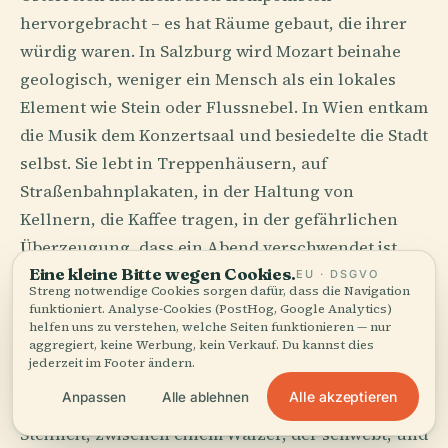
hervorgebracht – es hat Räume gebaut, die ihrer
würdig waren. In Salzburg wird Mozart beinahe
geologisch, weniger ein Mensch als ein lokales
Element wie Stein oder Flussnebel. In Wien entkam
die Musik dem Konzertsaal und besiedelte die Stadt
selbst. Sie lebt in Treppenhäusern, auf
Straßenbahnplakaten, in der Haltung von
Kellnern, die Kaffee tragen, in der gefährlichen
Überzeugung, dass ein Abend verschwendet ist,
Eine kleine Bitte wegen Cookies.
der keine Sonate, kein Quartett, keinen Walzer,
EU · DSGVO
Streng notwendige Cookies sorgen dafür, dass die Navigation
keinen Streit über das Tempo enthält.
funktioniert. Analyse-Cookies (PostHog, Google Analytics)
helfen uns zu verstehen, welche Seiten funktionieren — nur
aggregiert, keine Werbung, kein Verkauf. Du kannst dies
Das österreichische Ohr hat anspruchsvolle
jederzeit im Footer ändern.
Manieren. Es kennt den Unterschied zwischen
Alle akzeptieren
Anpassen
Alle ablehnen
Süße und Sentimentalität, zwischen Disziplin und
Steifheit, zwischen einem Walzer, der schwebt, und