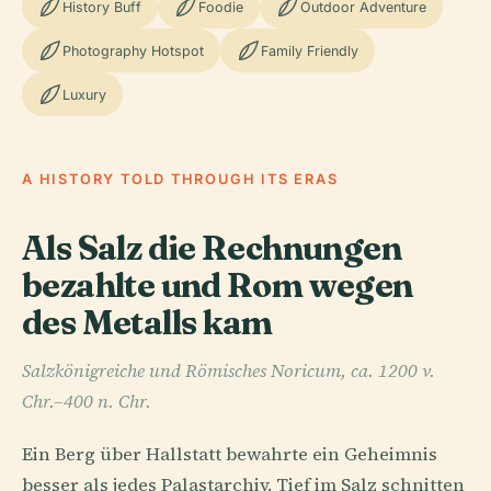
History Buff
Foodie
Outdoor Adventure
Photography Hotspot
Family Friendly
Luxury
A HISTORY TOLD THROUGH ITS ERAS
Als Salz die Rechnungen
bezahlte und Rom wegen
des Metalls kam
Salzkönigreiche und Römisches Noricum, ca. 1200 v.
Chr.–400 n. Chr.
Ein Berg über Hallstatt bewahrte ein Geheimnis
besser als jedes Palastarchiv. Tief im Salz schnitten