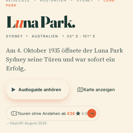
REISEZIELE
AUSTRALIEN
SYDNEY
LUNA
PARK
L
u
na Park.
SYDNEY
AUSTRALIEN
33° S · 151° E
Am 4. Oktober 1935 öffnete der Luna Park
Sydney seine Türen und war sofort ein
Erfolg.
Audioguide anhören
Karte anzeigen
Touren ohne Anstehen ab
€34
4.9
Geprüft August 2025