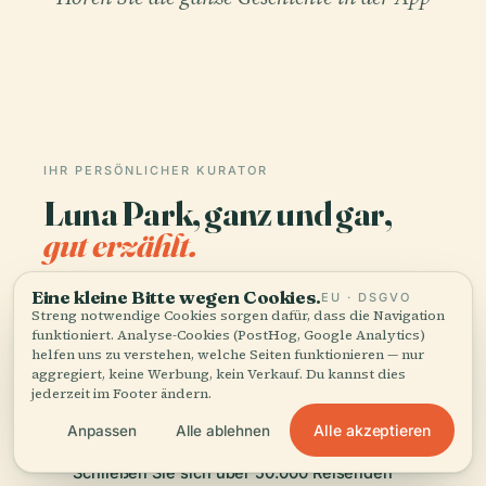
IHR PERSÖNLICHER KURATOR
Luna Park, ganz und gar,
gut erzählt.
Audioguides für 1.100+ Städte in 96 Ländern.
Eine kleine Bitte wegen Cookies.
EU · DSGVO
Streng notwendige Cookies sorgen dafür, dass die Navigation
Geschichte, Geschichten und lokales Wissen —
funktioniert. Analyse-Cookies (PostHog, Google Analytics)
offline verfügbar.
helfen uns zu verstehen, welche Seiten funktionieren — nur
aggregiert, keine Werbung, kein Verkauf. Du kannst dies
jederzeit im Footer ändern.
App herunterladen
Alle akzeptieren
Anpassen
Alle ablehnen
Schließen Sie sich über 50.000 Reisenden