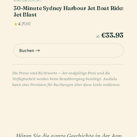
VIATOR
SOFORT
30-Minute Sydney Harbour Jet Boat Ride:
Jet Blast
4.7
(26)
€33.93
ab
Buchen
Die Preise sind Richtwerte — der endgültige Preis und die
Verfügbarkeit werden beim Bezahlvorgang bestätigt. Audiala
kann eine Provision für Buchungen über diese Links verdienen.
Hören Sie die ganze Geschichte in der App