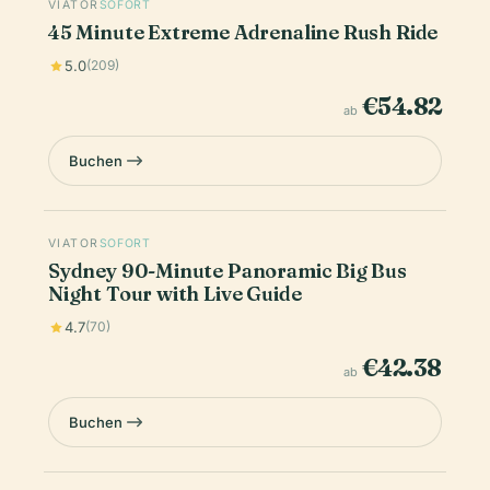
VIATOR
SOFORT
45 Minute Extreme Adrenaline Rush Ride
5.0
(209)
€54.82
ab
Buchen
VIATOR
SOFORT
Sydney 90-Minute Panoramic Big Bus
Night Tour with Live Guide
4.7
(70)
€42.38
ab
Buchen