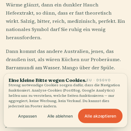
Wärme glänzt, dann ein dunkler Hauch
Hefeextrakt, so dünn, dass er fast theoretisch
wirkt. Salzig, bitter, reich, medizinisch, perfekt. Ein
nationales Symbol darf Sie ruhig ein wenig
herausfordern.
Dann kommt das andere Australien, jenes, das
draußen isst, als wären Küchen nur Proberäume.
Barramundi am Wasser. Mango über der Spüle.
Sausage sizzle auf dem Parkplatz eines Baumarkts,
Eine kleine Bitte wegen Cookies.
EU · DSGVO
rutschende Zwiebeln, ausbrechende
Streng notwendige Cookies sorgen dafür, dass die Navigation
funktioniert. Analyse-Cookies (PostHog, Google Analytics)
Tomatensauce, eine Papierserviette, die den Kampf
helfen uns zu verstehen, welche Seiten funktionieren — nur
schon verloren hat. In Adelaide und Hobart zeigen
aggregiert, keine Werbung, kein Verkauf. Du kannst dies
jederzeit im Footer ändern.
die Märkte Käse, Austern, Aprikosen, Sauerteig,
Alle akzeptieren
Olivenöl und Wein mit einem Ernst, den man sonst
Anpassen
Alle ablehnen
juristischen Beweisen vorbehält.