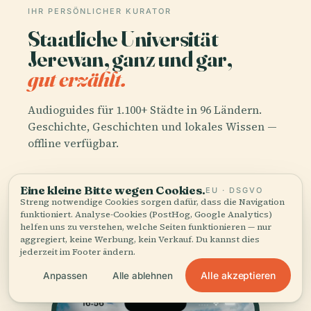
IHR PERSÖNLICHER KURATOR
Staatliche Universität
Jerewan, ganz und gar,
gut erzählt.
Audioguides für 1.100+ Städte in 96 Ländern.
Geschichte, Geschichten und lokales Wissen —
offline verfügbar.
App herunterladen
Eine kleine Bitte wegen Cookies.
EU · DSGVO
Streng notwendige Cookies sorgen dafür, dass die Navigation
funktioniert. Analyse-Cookies (PostHog, Google Analytics)
Schließen Sie sich über 50.000 Reisenden
helfen uns zu verstehen, welche Seiten funktionieren — nur
aggregiert, keine Werbung, kein Verkauf. Du kannst dies
an
jederzeit im Footer ändern.
Alle akzeptieren
Anpassen
Alle ablehnen