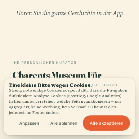
Hören Sie die ganze Geschichte in der App
IHR PERSÖNLICHER KURATOR
Charents Museum Für
Literatur Und Kunst, ganz
Eine kleine Bitte wegen Cookies.
EU · DSGVO
und gar,
Streng notwendige Cookies sorgen dafür, dass die Navigation
funktioniert. Analyse-Cookies (PostHog, Google Analytics)
gut erzählt.
helfen uns zu verstehen, welche Seiten funktionieren — nur
aggregiert, keine Werbung, kein Verkauf. Du kannst dies
jederzeit im Footer ändern.
Audioguides für 1.100+ Städte in 96 Ländern.
Geschichte, Geschichten und lokales Wissen —
Alle akzeptieren
Anpassen
Alle ablehnen
offline verfügbar.